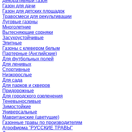
Декоративный газон
Газон для дачи
Газон для детских площадок
Травосмеси для рекультивации
Луговые газоны
Многолетние
Вытесняющие сорняки
Засухоустойчивые
Элитные
Газоны с клевером белым
Партерные (Английские)
Для футбольных полей
Для ленивых
Спортивные
Низкорослые
Для сада
Для парков и скверов
Придорожные
Для городского озеленения
Теневыносливые
Зимостойкие
Универсальные
Мавританские (цветущие)
Газонные травы по производителям
Агрофирма "РУССКИЕ ТРАВЫ"