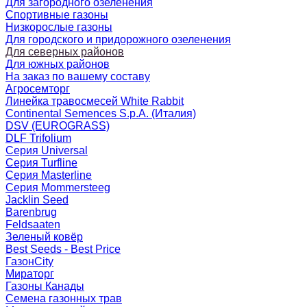
Для загородного озеленения
Спортивные газоны
Низкорослые газоны
Для городского и придорожного озеленения
Для северных районов
Для южных районов
На заказ по вашему составу
Агросемторг
Линейка травосмесей White Rabbit
Continental Semences S.p.A. (Италия)
DSV (EUROGRASS)
DLF Trifolium
Серия Universal
Серия Turfline
Серия Masterline
Серия Mommersteeg
Jacklin Seed
Barenbrug
Feldsaaten
Зеленый ковёр
Best Seeds - Best Price
ГазонCity
Мираторг
Газоны Канады
Семена газонных трав