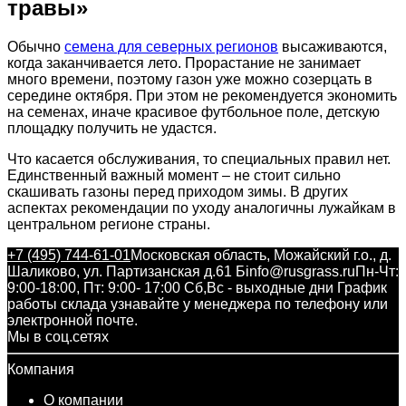
травы»
Обычно
семена для северных регионов
высаживаются,
когда заканчивается лето. Прорастание не занимает
много времени, поэтому газон уже можно созерцать в
середине октября. При этом не рекомендуется экономить
на семенах, иначе красивое футбольное поле, детскую
площадку получить не удастся.
Что касается обслуживания, то специальных правил нет.
Единственный важный момент – не стоит сильно
скашивать газоны перед приходом зимы. В других
аспектах рекомендации по уходу аналогичны лужайкам в
центральном регионе страны.
+7 (495) 744-61-01
Московская область, Можайский г.о., д.
Шаликово, ул. Партизанская д.61 Б
info@rusgrass.ru
Пн-Чт:
9:00-18:00, Пт: 9:00- 17:00 Сб,Вс - выходные дни График
работы склада узнавайте у менеджера по телефону или
электронной почте.
Мы в соц.сетях
Компания
О компании