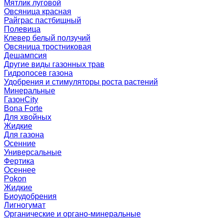
Мятлик луговой
Овсяница красная
Райграс пастбищный
Полевица
Клевер белый ползучий
Овсяница тростниковая
Дешампсия
Другие виды газонных трав
Гидропосев газона
Удобрения и стимуляторы роста растений
Минеральные
ГазонCity
Bona Forte
Для хвойных
Жидкие
Для газона
Осенние
Универсальные
Фертика
Осеннее
Pokon
Жидкие
Биоудобрения
Лигногумат
Органические и органо-минеральные