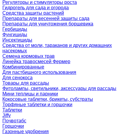
Регуляторы и стимуляторы роста
Гидрогель для сада и огорода
Средства защиты растений
Препараты для весенней защиты сада
Препараты для уничтожения борщевика
Гербициды
Фунгициды
Инсектициды
Средства от моли, тараканов и других домашних
насекомых
Семена кормовых трав
Линейка травосмесей Фермер
Комбинированные
Для пастбищного использования
Для сенокоса
Товары для рассады
Фитолампы, светильники, аксессуары для рассады
Мини теплицы и парники
Кокосовые таблетки, брикеты, субстраты
Торфяные таблетки и горшочки
Таблетки
Jiffy
Почвотабс
Горшочки
Газонные удобрения