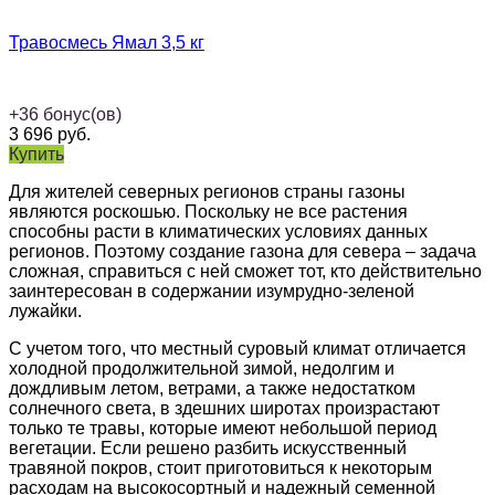
Травосмесь Ямал 3,5 кг
+
36
бонус(ов)
3 696
руб.
Купить
Для жителей северных регионов страны газоны
являются роскошью. Поскольку не все растения
способны расти в климатических условиях данных
регионов. Поэтому создание газона для севера – задача
сложная, справиться с ней сможет тот, кто действительно
заинтересован в содержании изумрудно-зеленой
лужайки.
С учетом того, что местный суровый климат отличается
холодной продолжительной зимой, недолгим и
дождливым летом, ветрами, а также недостатком
солнечного света, в здешних широтах произрастают
только те травы, которые имеют небольшой период
вегетации. Если решено разбить искусственный
травяной покров, стоит приготовиться к некоторым
расходам на высокосортный и надежный семенной