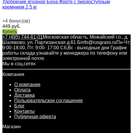
Удобрение ягодное Бона Форте с биодоступным
кремнием 2,5 кг
+
4
бонус(ов)
449
руб.
Купить
+7 (495) 744-61-01
Московская область, Можайский г.о., д.
Шаликово, ул. Партизанская д.61 Б
info@rusgrass.ru
Пн-Чт:
9:00-18:00, Пт: 9:00- 17:00 Сб,Вс - выходные дни График
работы склада узнавайте у менеджера по телефону или
электронной почте.
Мы в соц.сетях
Компания
О компании
Оплата
Доставка
Пользовательское соглашение
Блог
Контакты
Публичная оферта
Магазин