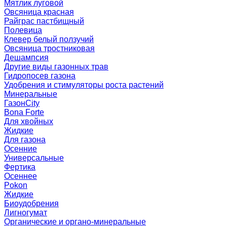
Мятлик луговой
Овсяница красная
Райграс пастбищный
Полевица
Клевер белый ползучий
Овсяница тростниковая
Дешампсия
Другие виды газонных трав
Гидропосев газона
Удобрения и стимуляторы роста растений
Минеральные
ГазонCity
Bona Forte
Для хвойных
Жидкие
Для газона
Осенние
Универсальные
Фертика
Осеннее
Pokon
Жидкие
Биоудобрения
Лигногумат
Органические и органо-минеральные