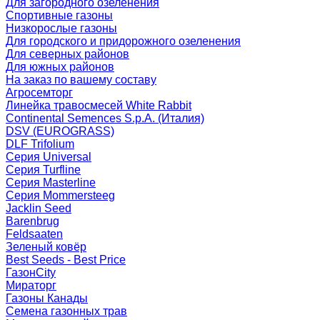
Для загородного озеленения
Спортивные газоны
Низкорослые газоны
Для городского и придорожного озеленения
Для северных районов
Для южных районов
На заказ по вашему составу
Агросемторг
Линейка травосмесей White Rabbit
Continental Semences S.p.A. (Италия)
DSV (EUROGRASS)
DLF Trifolium
Серия Universal
Серия Turfline
Серия Masterline
Серия Mommersteeg
Jacklin Seed
Barenbrug
Feldsaaten
Зеленый ковёр
Best Seeds - Best Price
ГазонCity
Мираторг
Газоны Канады
Семена газонных трав