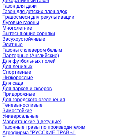
Декоративный газон
Газон для дачи
Газон для детских площадок
Травосмеси для рекультивации
Луговые газоны
Многолетние
Вытесняющие сорняки
Засухоустойчивые
Элитные
Газоны с клевером белым
Партерные (Английские)
Для футбольных полей
Для ленивых
Спортивные
Низкорослые
Для сада
Для парков и скверов
Придорожные
Для городского озеленения
Теневыносливые
Зимостойкие
Универсальные
Мавританские (цветущие)
Газонные травы по производителям
Агрофирма "РУССКИЕ ТРАВЫ"