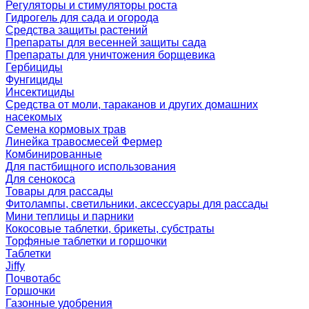
Регуляторы и стимуляторы роста
Гидрогель для сада и огорода
Средства защиты растений
Препараты для весенней защиты сада
Препараты для уничтожения борщевика
Гербициды
Фунгициды
Инсектициды
Средства от моли, тараканов и других домашних
насекомых
Семена кормовых трав
Линейка травосмесей Фермер
Комбинированные
Для пастбищного использования
Для сенокоса
Товары для рассады
Фитолампы, светильники, аксессуары для рассады
Мини теплицы и парники
Кокосовые таблетки, брикеты, субстраты
Торфяные таблетки и горшочки
Таблетки
Jiffy
Почвотабс
Горшочки
Газонные удобрения