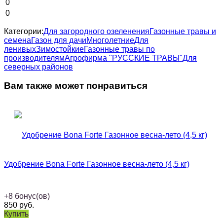
0
0
Категории:
Для загородного озеленения
Газонные травы и
семена
Газон для дачи
Многолетние
Для
ленивых
Зимостойкие
Газонные травы по
производителям
Агрофирма "РУССКИЕ ТРАВЫ"
Для
северных районов
Вам также может понравиться
Удобрение Bona Forte Газонное весна-лето (4,5 кг)
+
8
бонус(ов)
850
руб.
Купить