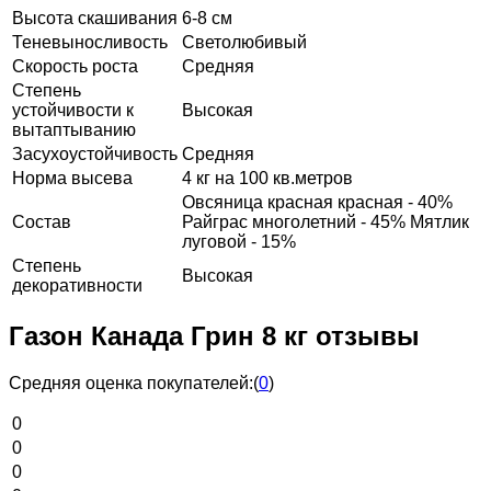
Высота скашивания
6-8 см
Теневыносливость
Светолюбивый
Скорость роста
Средняя
Степень
устойчивости к
Высокая
вытаптыванию
Засухоустойчивость
Средняя
Норма высева
4 кг на 100 кв.метров
Овсяница красная красная - 40%
Состав
Райграс многолетний - 45% Мятлик
луговой - 15%
Степень
Высокая
декоративности
Газон Канада Грин 8 кг отзывы
Средняя оценка покупателей:
(
0
)
0
0
0