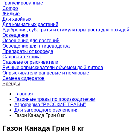
Гранулированные
Compo
Жидкие
Для хвойных
Для комнатных растений
Удобрения, субстраты и стимуляторы роста для орхидей
Освещение
Освещение для растений
Освещение для птицеводства
Препараты от короеда
Садовая техника
Садовые опрыскиватели
Ручные опрыскиватели объёмом до 3 литров
Опрыскиватели ранцевые и помповые
Семена сидератов
Бренды
Главная
Газонные травы по производителям
Агрофирма "РУССКИЕ ТРАВЫ"
Для загородного озеленения
Газон Канада Грин 8 кг
Газон Канада Грин 8 кг