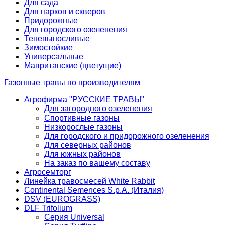
Для сада
Для парков и скверов
Придорожные
Для городского озеленения
Теневыносливые
Зимостойкие
Универсальные
Мавританские (цветущие)
Газонные травы по производителям
Агрофирма "РУССКИЕ ТРАВЫ"
Для загородного озеленения
Спортивные газоны
Низкорослые газоны
Для городского и придорожного озеленения
Для северных районов
Для южных районов
На заказ по вашему составу
Агросемторг
Линейка травосмесей White Rabbit
Continental Semences S.p.A. (Италия)
DSV (EUROGRASS)
DLF Trifolium
Серия Universal