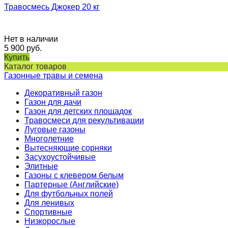
Травосмесь Джокер 20 кг
Нет в наличии
5 900
руб.
Купить
Каталог товаров
Газонные травы и семена
Декоративный газон
Газон для дачи
Газон для детских площадок
Травосмеси для рекультивации
Луговые газоны
Многолетние
Вытесняющие сорняки
Засухоустойчивые
Элитные
Газоны с клевером белым
Партерные (Английские)
Для футбольных полей
Для ленивых
Спортивные
Низкорослые