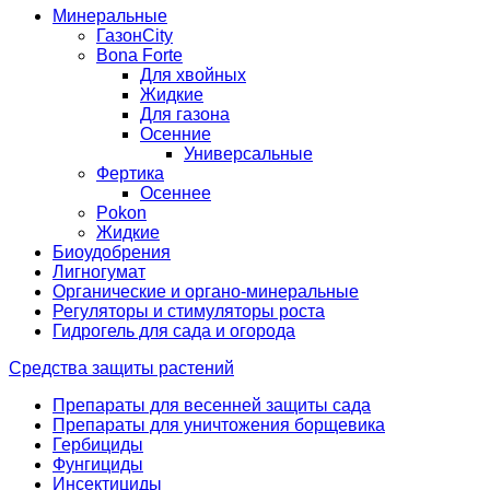
Минеральные
ГазонCity
Bona Forte
Для хвойных
Жидкие
Для газона
Осенние
Универсальные
Фертика
Осеннее
Pokon
Жидкие
Биоудобрения
Лигногумат
Органические и органо-минеральные
Регуляторы и стимуляторы роста
Гидрогель для сада и огорода
Средства защиты растений
Препараты для весенней защиты сада
Препараты для уничтожения борщевика
Гербициды
Фунгициды
Инсектициды