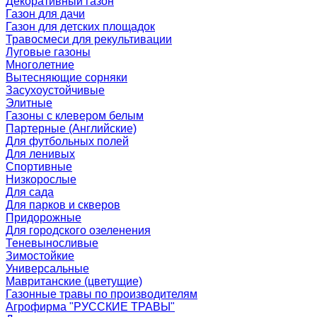
Декоративный газон
Газон для дачи
Газон для детских площадок
Травосмеси для рекультивации
Луговые газоны
Многолетние
Вытесняющие сорняки
Засухоустойчивые
Элитные
Газоны с клевером белым
Партерные (Английские)
Для футбольных полей
Для ленивых
Спортивные
Низкорослые
Для сада
Для парков и скверов
Придорожные
Для городского озеленения
Теневыносливые
Зимостойкие
Универсальные
Мавританские (цветущие)
Газонные травы по производителям
Агрофирма "РУССКИЕ ТРАВЫ"