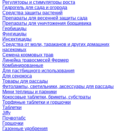
Регуляторы и стимуляторы роста
Гидрогель для сада и огорода
Средства защиты растений
Препараты для весенней защиты сада
Препараты для уничтожения борщевика
Гербициды
Фунгициды
Инсектициды
Средства от моли, тараканов и других домашних
насекомых
Семена кормовых трав
Линейка травосмесей Фермер
Комбинированные
Для пастбищного использования
Для сенокоса
Товары для рассады
Фитолампы, светильники, аксессуары для рассады
Мини теплицы и парники
Кокосовые таблетки, брикеты, субстраты
Торфяные таблетки и горшочки
Таблетки
Jiffy
Почвотабс
Горшочки
Газонные удобрения