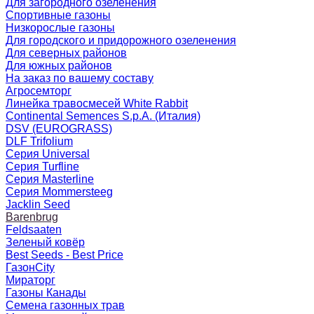
Для загородного озеленения
Спортивные газоны
Низкорослые газоны
Для городского и придорожного озеленения
Для северных районов
Для южных районов
На заказ по вашему составу
Агросемторг
Линейка травосмесей White Rabbit
Continental Semences S.p.A. (Италия)
DSV (EUROGRASS)
DLF Trifolium
Серия Universal
Серия Turfline
Серия Masterline
Серия Mommersteeg
Jacklin Seed
Barenbrug
Feldsaaten
Зеленый ковёр
Best Seeds - Best Price
ГазонCity
Мираторг
Газоны Канады
Семена газонных трав