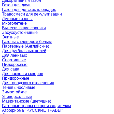
Декоративный газон
Газон для дачи
Газон для детских площадок
Травосмеси для рекультивации
Луговые газоны
Многолетние
Вытесняющие сорняки
Засухоустойчивые
Элитные
Газоны с клевером белым
Партерные (Английские)
Для футбольных полей
Для ленивых
Спортивные
Низкорослые
Для сада
Для парков и скверов
Придорожные
Для городского озеленения
Теневыносливые
Зимостойкие
Универсальные
Мавританские (цветущие)
Газонные травы по производителям
Агрофирма "РУССКИЕ ТРАВЫ"