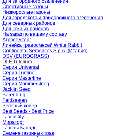
Для загородного озеленения
Спортивные газоны
Низкорослые газоны
Для городского и придорожного озеленения
Для северных районов
Для южных районов
На заказ по вашему составу
Агросемторг
Линейка травосмесей White Rabbit
Continental Semences S.p.A. (Италия)
DSV (EUROGRASS)
DLF Trifolium
Серия Universal
Серия Turfline
Серия Masterline
Серия Mommersteeg
Jacklin Seed
Barenbrug
Feldsaaten
Зеленый ковёр
Best Seeds - Best Price
ГазонCity
Мираторг
Газоны Канады
Семена газонных трав