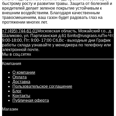
быстрому росту и развитии травы. Защита от болезней и
вредителей делает зеленое покрытие устойчивым к
внешним воздействиям. Благодаря качественным
травосмешениям, ваш газон будет радовать глаз на
протяжении многих лет.
+7 (495) 744-61-01
Московская область, Можайский г.о., д.
Шаликово, ул. Партизанская д.61 Б
info@rusgrass.ru
Пн-Чт:
9:00-18:00, Пт: 9:00- 17:00 Сб,Вс - выходные дни График
работы склада узнавайте у менеджера по телефону или
электронной почте.
Мы в соц.сетях
Компания
О компании
Оплата
Доставка
Пользовательское соглашение
Блог
Контакты
Публичная оферта
Магазин