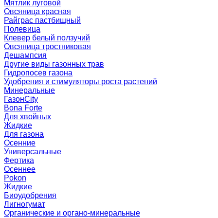
Мятлик луговой
Овсяница красная
Райграс пастбищный
Полевица
Клевер белый ползучий
Овсяница тростниковая
Дешампсия
Другие виды газонных трав
Гидропосев газона
Удобрения и стимуляторы роста растений
Минеральные
ГазонCity
Bona Forte
Для хвойных
Жидкие
Для газона
Осенние
Универсальные
Фертика
Осеннее
Pokon
Жидкие
Биоудобрения
Лигногумат
Органические и органо-минеральные