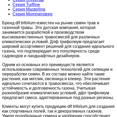
Серия Turfline
Серия Masterline
Серия Mommersteeg
Бренд dlf trifolium известен на рынке семян трав и
газонной травы. Это датская компания, которая
занимается разработкой и производством
высококачественных травосмесей для различных
климатических условий. Длф трифолиум предлагает
широкий ассортимент решений для создания идеального
газона, что подтверждает его популярность среди
садоводов и ландшафтных дизайнеров.
Одним из основных его преимуществ является
использование современных технологий для селекции и
переработки семян. В их составе можно найти такие
растения, как мятлик, овсяница и клевер. Эти растения
идеально сочетаются в травосмесах, что обеспечивает
устойчивость и долговечность газона. Учитывая
разнообразие климатических условий, дфл трифолиум
предлагает смеси, адаптированные под разные регионы.
Клиенты могут купить продукцию dlf trifolium для создания
как спортивных полей, так и декоративных газонов.
Умело подобранные семена и удобрения способствуют