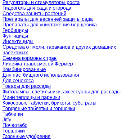
Регуляторы и стимуляторы роста
Гидрогель для сада и огорода
Средства защиты растений
Препараты для весенней защиты сада
Препараты для уничтожения борщевика
Гербициды
Фунгициды
Инсектициды
Средства от моли, тараканов и других домашних
насекомых
Семена кормовых трав
Линейка травосмесей Фермер
Комбинированные
Для пастбищного использования
Для сенокоса
Товары для рассады
Фитолампы, светильники, аксессуары для рассады
Мини теплицы и парники
Кокосовые таблетки, брикеты, субстраты
Торфяные таблетки и горшочки
Таблетки
Jiffy
Почвотабс
Горшочки
Газонные удобрения