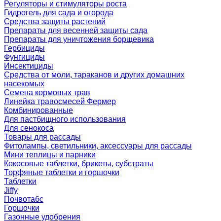
Регуляторы и стимуляторы роста
Гидрогель для сада и огорода
Средства защиты растений
Препараты для весенней защиты сада
Препараты для уничтожения борщевика
Гербициды
Фунгициды
Инсектициды
Средства от моли, тараканов и других домашних
насекомых
Семена кормовых трав
Линейка травосмесей Фермер
Комбинированные
Для пастбищного использования
Для сенокоса
Товары для рассады
Фитолампы, светильники, аксессуары для рассады
Мини теплицы и парники
Кокосовые таблетки, брикеты, субстраты
Торфяные таблетки и горшочки
Таблетки
Jiffy
Почвотабс
Горшочки
Газонные удобрения