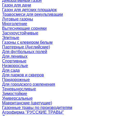
Декоративный газон
Газон для дачи
Газон для детских площадок
Травосмеси для рекультивации
Луговые газоны
Многолетние
Вытесняющие сорняки
Засухоустойчивые
Элитные
Газоны с клевером белым
Партерные (Английские)
Для футбольных полей
Для ленивых
Спортивные
Низкорослые
Для сада
Для парков и скверов
Придорожные
Для городского озеленения
Теневыносливые
Зимостойкие
Универсальные
Мавританские (цветущие)
Газонные травы по производителям
Агрофирма "РУССКИЕ ТРАВЫ"