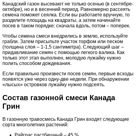
Канадский газон высевают не только осенью (в сентябре-
октябре), но и в весенний период. Равномерно рассеять
семена поможет сеялка. Если вы работаете вручную, то
разделите площадь на квадраты, а затем начинайте
посев в таком порядке: сначала вдоль, потом – поперек.
Чтобы семена смеси внедрились в землю, используйте
грабли. Затем присыпьте участок торфом или песком
(толщина слоя – 1-1,5 сантиметра). Следующий шаг –
придавливание семян с помощью легкого валика. Как
только этот этап выполнен, молодую лужайку нужно
полить способом дождевания.
Если правильно произвести посев семян, первые всходы
появятся уже через одну-две недели. При обнаружении
«лысых» островков лужайку нужно подсеять.
Состав газонной смеси Канада
Грин
В газонную травосмесь Канада Грин входят следующие
сорта многолетних растений:
Райграс пастбищный – 45 %.