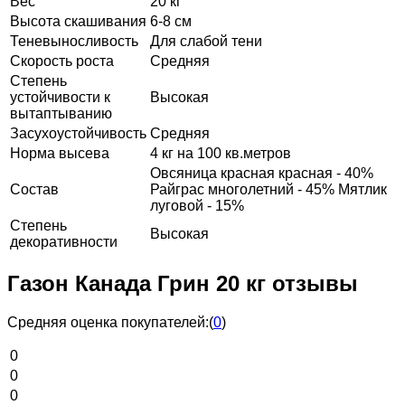
Вес
20 кг
Высота скашивания
6-8 см
Теневыносливость
Для слабой тени
Скорость роста
Средняя
Степень
устойчивости к
Высокая
вытаптыванию
Засухоустойчивость
Средняя
Норма высева
4 кг на 100 кв.метров
Овсяница красная красная - 40%
Состав
Райграс многолетний - 45% Мятлик
луговой - 15%
Степень
Высокая
декоративности
Газон Канада Грин 20 кг отзывы
Средняя оценка покупателей:
(
0
)
0
0
0