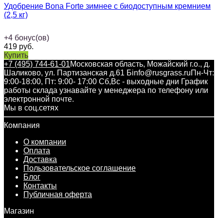
Удобрение Bona Forte зимнее с биодоступным кремнием
(2,5 кг)
+
4
бонус(ов)
419
руб.
Купить
+7 (495) 744-61-01
Московская область, Можайский г.о., д.
Шаликово, ул. Партизанская д.61 Б
info@rusgrass.ru
Пн-Чт:
9:00-18:00, Пт: 9:00- 17:00 Сб,Вс - выходные дни График
работы склада узнавайте у менеджера по телефону или
электронной почте.
Мы в соц.сетях
Компания
О компании
Оплата
Доставка
Пользовательское соглашение
Блог
Контакты
Публичная оферта
Магазин