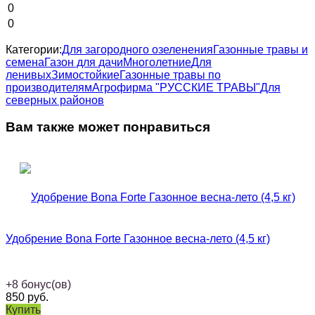
0
0
Категории:
Для загородного озеленения
Газонные травы и
семена
Газон для дачи
Многолетние
Для
ленивых
Зимостойкие
Газонные травы по
производителям
Агрофирма "РУССКИЕ ТРАВЫ"
Для
северных районов
Вам также может понравиться
Удобрение Bona Forte Газонное весна-лето (4,5 кг)
+
8
бонус(ов)
850
руб.
Купить