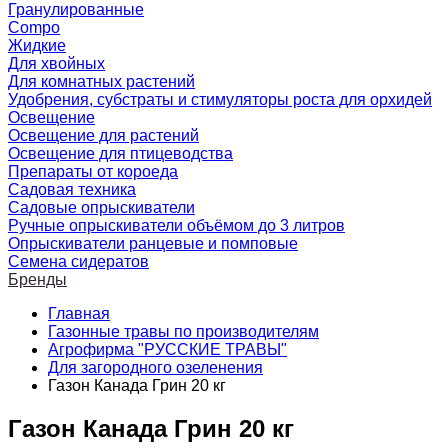
Гранулированные
Compo
Жидкие
Для хвойных
Для комнатных растений
Удобрения, субстраты и стимуляторы роста для орхидей
Освещение
Освещение для растений
Освещение для птицеводства
Препараты от короеда
Садовая техника
Садовые опрыскиватели
Ручные опрыскиватели объёмом до 3 литров
Опрыскиватели ранцевые и помповые
Семена сидератов
Бренды
Главная
Газонные травы по производителям
Агрофирма "РУССКИЕ ТРАВЫ"
Для загородного озеленения
Газон Канада Грин 20 кг
Газон Канада Грин 20 кг