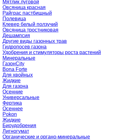
Мятлик луговой
Овсяница красная
Райграс пастбищный
Полевица
Клевер белый ползучий
Овсяница тростниковая
Дешампсия
Другие виды газонных трав
Гидропосев газона
Удобрения и стимуляторы роста растений
Минеральные
ГазонCity
Bona Forte
Для хвойных
Жидкие
Для газона
Осенние
Универсальные
Фертика
Осеннее
Pokon
Жидкие
Биоудобрения
Лигногумат
Органические и органо-минеральные