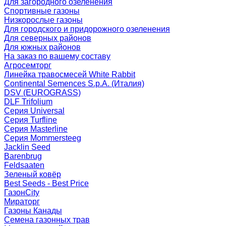
Для загородного озеленения
Спортивные газоны
Низкорослые газоны
Для городского и придорожного озеленения
Для северных районов
Для южных районов
На заказ по вашему составу
Агросемторг
Линейка травосмесей White Rabbit
Continental Semences S.p.A. (Италия)
DSV (EUROGRASS)
DLF Trifolium
Серия Universal
Серия Turfline
Серия Masterline
Серия Mommersteeg
Jacklin Seed
Barenbrug
Feldsaaten
Зеленый ковёр
Best Seeds - Best Price
ГазонCity
Мираторг
Газоны Канады
Семена газонных трав