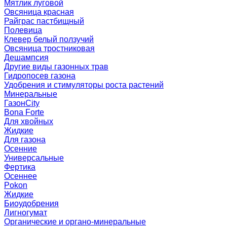
Мятлик луговой
Овсяница красная
Райграс пастбищный
Полевица
Клевер белый ползучий
Овсяница тростниковая
Дешампсия
Другие виды газонных трав
Гидропосев газона
Удобрения и стимуляторы роста растений
Минеральные
ГазонCity
Bona Forte
Для хвойных
Жидкие
Для газона
Осенние
Универсальные
Фертика
Осеннее
Pokon
Жидкие
Биоудобрения
Лигногумат
Органические и органо-минеральные