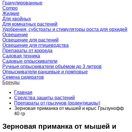
Гранулированные
Compo
Жидкие
Для хвойных
Для комнатных растений
Удобрения, субстраты и стимуляторы роста для орхидей
Освещение
Освещение для растений
Освещение для птицеводства
Препараты от короеда
Садовая техника
Садовые опрыскиватели
Ручные опрыскиватели объёмом до 3 литров
Опрыскиватели ранцевые и помповые
Семена сидератов
Бренды
Главная
Средства защиты растений
Препараты от грызунов (родентициды)
Зерновая приманка от мышей и крыс Грызунофф
40 гр
Зерновая приманка от мышей и