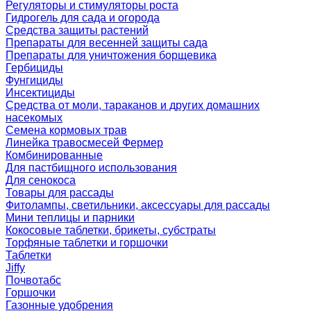
Регуляторы и стимуляторы роста
Гидрогель для сада и огорода
Средства защиты растений
Препараты для весенней защиты сада
Препараты для уничтожения борщевика
Гербициды
Фунгициды
Инсектициды
Средства от моли, тараканов и других домашних
насекомых
Семена кормовых трав
Линейка травосмесей Фермер
Комбинированные
Для пастбищного использования
Для сенокоса
Товары для рассады
Фитолампы, светильники, аксессуары для рассады
Мини теплицы и парники
Кокосовые таблетки, брикеты, субстраты
Торфяные таблетки и горшочки
Таблетки
Jiffy
Почвотабс
Горшочки
Газонные удобрения