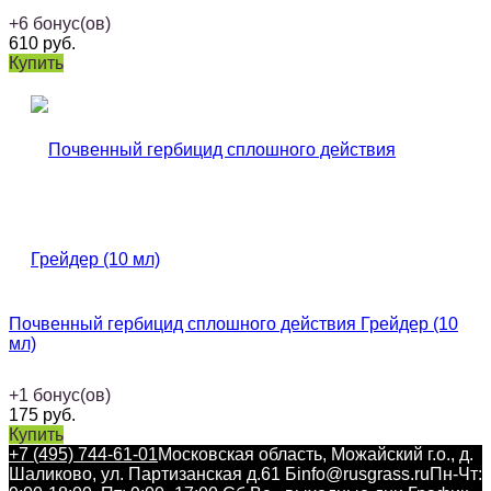
+
6
бонус(ов)
610
руб.
Купить
Почвенный гербицид сплошного действия Грейдер (10
мл)
+
1
бонус(ов)
175
руб.
Купить
+7 (495) 744-61-01
Московская область, Можайский г.о., д.
Шаликово, ул. Партизанская д.61 Б
info@rusgrass.ru
Пн-Чт: