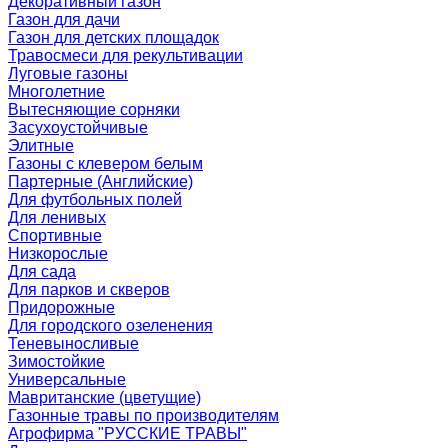
Декоративный газон
Газон для дачи
Газон для детских площадок
Травосмеси для рекультивации
Луговые газоны
Многолетние
Вытесняющие сорняки
Засухоустойчивые
Элитные
Газоны с клевером белым
Партерные (Английские)
Для футбольных полей
Для ленивых
Спортивные
Низкорослые
Для сада
Для парков и скверов
Придорожные
Для городского озеленения
Теневыносливые
Зимостойкие
Универсальные
Мавританские (цветущие)
Газонные травы по производителям
Агрофирма "РУССКИЕ ТРАВЫ"