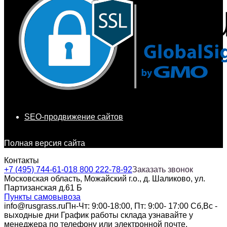
SEO-продвижение сайтов
Полная версия сайта
Контакты
+7 (495) 744-61-01
8 800 222-78-92
Заказать звонок
Московская область, Можайский г.о., д. Шаликово, ул.
Партизанская д.61 Б
Пункты самовывоза
info@rusgrass.ru
Пн-Чт: 9:00-18:00, Пт: 9:00- 17:00 Сб,Вс -
выходные дни График работы склада узнавайте у
менеджера по телефону или электронной почте.