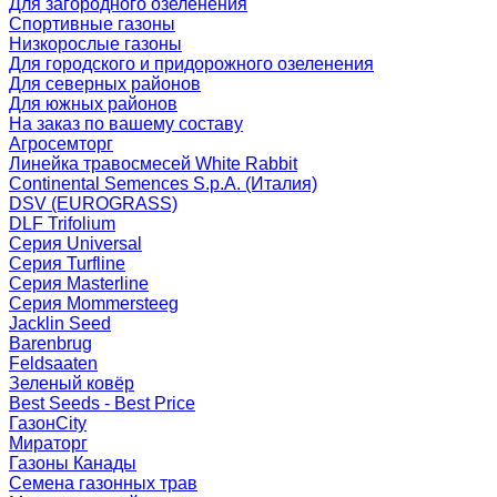
Для загородного озеленения
Спортивные газоны
Низкорослые газоны
Для городского и придорожного озеленения
Для северных районов
Для южных районов
На заказ по вашему составу
Агросемторг
Линейка травосмесей White Rabbit
Continental Semences S.p.A. (Италия)
DSV (EUROGRASS)
DLF Trifolium
Серия Universal
Серия Turfline
Серия Masterline
Серия Mommersteeg
Jacklin Seed
Barenbrug
Feldsaaten
Зеленый ковёр
Best Seeds - Best Price
ГазонCity
Мираторг
Газоны Канады
Семена газонных трав