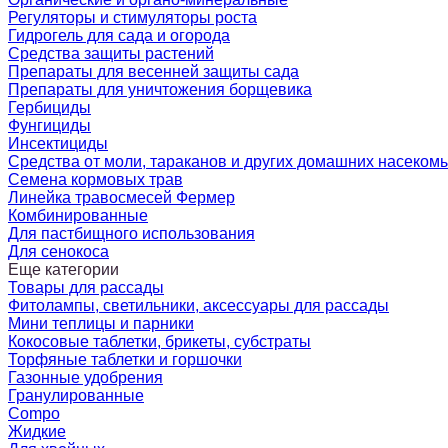
Регуляторы и стимуляторы роста
Гидрогель для сада и огорода
Средства защиты растений
Препараты для весенней защиты сада
Препараты для уничтожения борщевика
Гербициды
Фунгициды
Инсектициды
Средства от моли, тараканов и других домашних насеком
Семена кормовых трав
Линейка травосмесей Фермер
Комбинированные
Для пастбищного использования
Для сенокоса
Еще категории
Товары для рассады
Фитолампы, светильники, аксессуары для рассады
Мини теплицы и парники
Кокосовые таблетки, брикеты, субстраты
Торфяные таблетки и горшочки
Газонные удобрения
Гранулированные
Compo
Жидкие