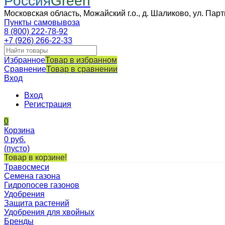
Россия
Green
Московская область, Можайский г.о., д. Шаликово, ул. Парт
Пункты самовывоза
8 (800) 222-78-92
+7 (926) 266-22-33
Избранное
Товар в избранном
Сравнение
Товар в сравнении
Вход
Вход
Регистрация
0
Корзина
0
руб.
(пусто)
Товар в корзине!
Травосмеси
Семена газона
Гидропосев газонов
Удобрения
Защита растений
Удобрения для хвойных
Бренды