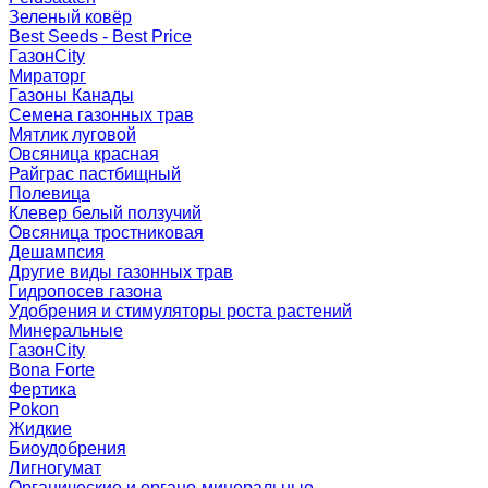
Зеленый ковёр
Best Seeds - Best Price
ГазонCity
Мираторг
Газоны Канады
Семена газонных трав
Мятлик луговой
Овсяница красная
Райграс пастбищный
Полевица
Клевер белый ползучий
Овсяница тростниковая
Дешампсия
Другие виды газонных трав
Гидропосев газона
Удобрения и стимуляторы роста растений
Минеральные
ГазонCity
Bona Forte
Фертика
Pokon
Жидкие
Биоудобрения
Лигногумат
Органические и органо-минеральные