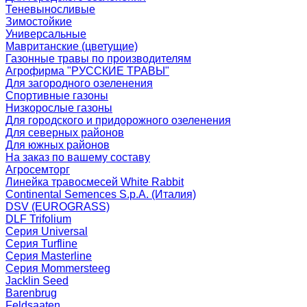
Теневыносливые
Зимостойкие
Универсальные
Мавританские (цветущие)
Газонные травы по производителям
Агрофирма "РУССКИЕ ТРАВЫ"
Для загородного озеленения
Спортивные газоны
Низкорослые газоны
Для городского и придорожного озеленения
Для северных районов
Для южных районов
На заказ по вашему составу
Агросемторг
Линейка травосмесей White Rabbit
Continental Semences S.p.A. (Италия)
DSV (EUROGRASS)
DLF Trifolium
Серия Universal
Серия Turfline
Серия Masterline
Серия Mommersteeg
Jacklin Seed
Barenbrug
Feldsaaten