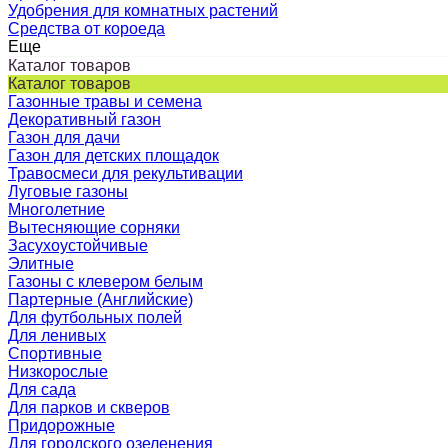
Удобрения для комнатных растений
Средства от короеда
Еще
Каталог товаров
Каталог товаров
Газонные травы и семена
Декоративный газон
Газон для дачи
Газон для детских площадок
Травосмеси для рекультивации
Луговые газоны
Многолетние
Вытесняющие сорняки
Засухоустойчивые
Элитные
Газоны с клевером белым
Партерные (Английские)
Для футбольных полей
Для ленивых
Спортивные
Низкорослые
Для сада
Для парков и скверов
Придорожные
Для городского озеленения