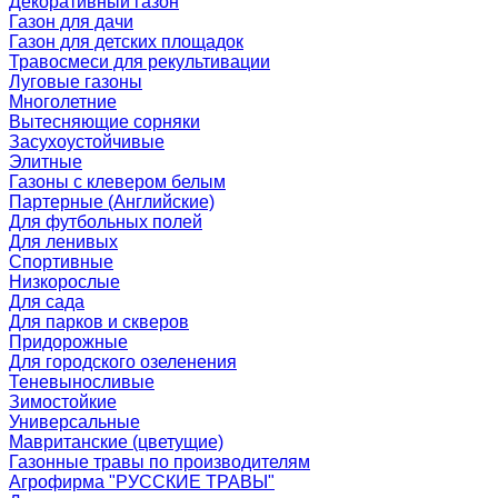
Декоративный газон
Газон для дачи
Газон для детских площадок
Травосмеси для рекультивации
Луговые газоны
Многолетние
Вытесняющие сорняки
Засухоустойчивые
Элитные
Газоны с клевером белым
Партерные (Английские)
Для футбольных полей
Для ленивых
Спортивные
Низкорослые
Для сада
Для парков и скверов
Придорожные
Для городского озеленения
Теневыносливые
Зимостойкие
Универсальные
Мавританские (цветущие)
Газонные травы по производителям
Агрофирма "РУССКИЕ ТРАВЫ"