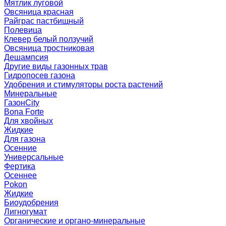
Мятлик луговой
Овсяница красная
Райграс пастбищный
Полевица
Клевер белый ползучий
Овсяница тростниковая
Дешампсия
Другие виды газонных трав
Гидропосев газона
Удобрения и стимуляторы роста растений
Минеральные
ГазонCity
Bona Forte
Для хвойных
Жидкие
Для газона
Осенние
Универсальные
Фертика
Осеннее
Pokon
Жидкие
Биоудобрения
Лигногумат
Органические и органо-минеральные