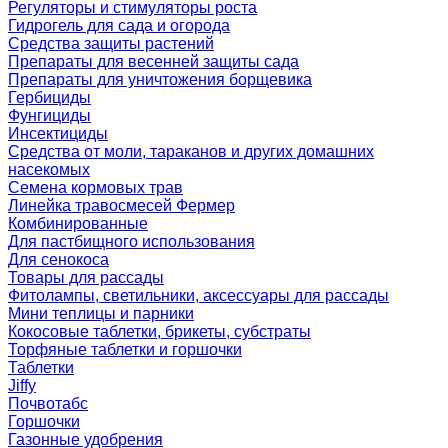
Регуляторы и стимуляторы роста
Гидрогель для сада и огорода
Средства защиты растений
Препараты для весенней защиты сада
Препараты для уничтожения борщевика
Гербициды
Фунгициды
Инсектициды
Средства от моли, тараканов и других домашних
насекомых
Семена кормовых трав
Линейка травосмесей Фермер
Комбинированные
Для пастбищного использования
Для сенокоса
Товары для рассады
Фитолампы, светильники, аксессуары для рассады
Мини теплицы и парники
Кокосовые таблетки, брикеты, субстраты
Торфяные таблетки и горшочки
Таблетки
Jiffy
Почвотабс
Горшочки
Газонные удобрения