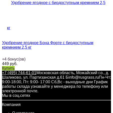
Удобрение ягодное Бона Форте с биодоступным
кремнием 2,5 кг
+
4
бонус(ов)
449
руб.
Купить
+7 (495) 744-61-01
Московская область, Можайский г.о., д.
Шаликово, ул. Партизанская д.61 Б
info@rusgrass.ru
Пн-Чт:
9:00-18:00, Пт: 9:00- 17:00 Сб,Вс - выходные дни График
работы склада узнавайте у менеджера по телефону или
электронной почте.
Мы в соц.сетях
Компания