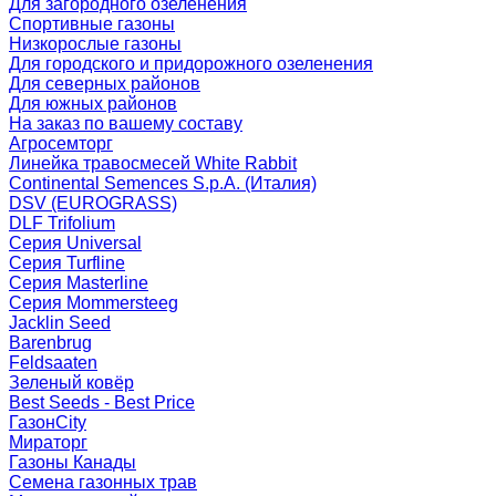
Для загородного озеленения
Спортивные газоны
Низкорослые газоны
Для городского и придорожного озеленения
Для северных районов
Для южных районов
На заказ по вашему составу
Агросемторг
Линейка травосмесей White Rabbit
Continental Semences S.p.A. (Италия)
DSV (EUROGRASS)
DLF Trifolium
Серия Universal
Серия Turfline
Серия Masterline
Серия Mommersteeg
Jacklin Seed
Barenbrug
Feldsaaten
Зеленый ковёр
Best Seeds - Best Price
ГазонCity
Мираторг
Газоны Канады
Семена газонных трав