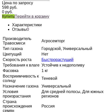
Цена по запросу
598
руб.
0
руб.
Купить
Перейти в корзину
Характеристики
Отзывы
0
Производитель
Агросемторг
Травосмеси
Тип газона
Городской, Универсальный
Цветущий
Нет
Скорость роста
Быстрорастущий
Требования к влаге
Устойчив к недополиву
Фасовка
1 кг
Восприимчивость к
Теневой
солнцу
Назначение газона
Универсальный
Условия
Для средней полосы, Для южных
произрастания
регионов
Страна
происхождения
Россия
семян