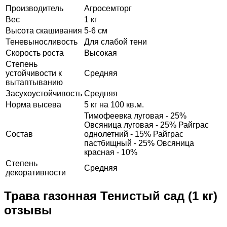
Производитель
Агросемторг
Вес
1 кг
Высота скашивания
5-6 см
Теневыносливость
Для слабой тени
Скорость роста
Высокая
Степень
устойчивости к
Средняя
вытаптыванию
Засухоустойчивость
Средняя
Норма высева
5 кг на 100 кв.м.
Тимофеевка луговая - 25%
Овсяница луговая - 25% Райграс
Состав
однолетний - 15% Райграс
пастбищный - 25% Овсяница
красная - 10%
Степень
Средняя
декоративности
Трава газонная Тенистый сад (1 кг)
отзывы