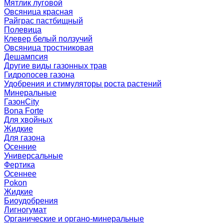
Мятлик луговой
Овсяница красная
Райграс пастбищный
Полевица
Клевер белый ползучий
Овсяница тростниковая
Дешампсия
Другие виды газонных трав
Гидропосев газона
Удобрения и стимуляторы роста растений
Минеральные
ГазонCity
Bona Forte
Для хвойных
Жидкие
Для газона
Осенние
Универсальные
Фертика
Осеннее
Pokon
Жидкие
Биоудобрения
Лигногумат
Органические и органо-минеральные