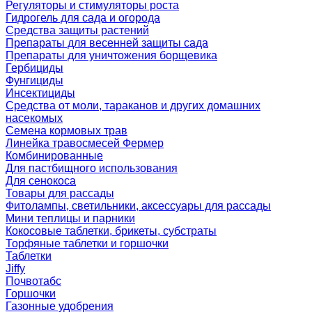
Регуляторы и стимуляторы роста
Гидрогель для сада и огорода
Средства защиты растений
Препараты для весенней защиты сада
Препараты для уничтожения борщевика
Гербициды
Фунгициды
Инсектициды
Средства от моли, тараканов и других домашних
насекомых
Семена кормовых трав
Линейка травосмесей Фермер
Комбинированные
Для пастбищного использования
Для сенокоса
Товары для рассады
Фитолампы, светильники, аксессуары для рассады
Мини теплицы и парники
Кокосовые таблетки, брикеты, субстраты
Торфяные таблетки и горшочки
Таблетки
Jiffy
Почвотабс
Горшочки
Газонные удобрения