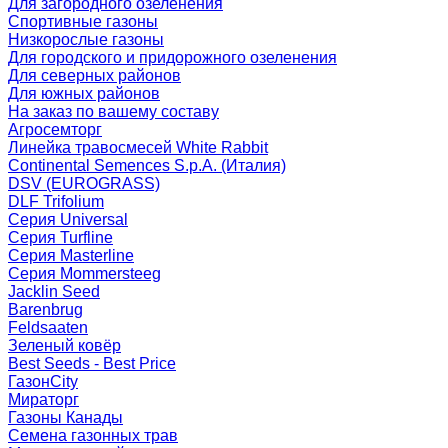
Для загородного озеленения
Спортивные газоны
Низкорослые газоны
Для городского и придорожного озеленения
Для северных районов
Для южных районов
На заказ по вашему составу
Агросемторг
Линейка травосмесей White Rabbit
Continental Semences S.p.A. (Италия)
DSV (EUROGRASS)
DLF Trifolium
Серия Universal
Серия Turfline
Серия Masterline
Серия Mommersteeg
Jacklin Seed
Barenbrug
Feldsaaten
Зеленый ковёр
Best Seeds - Best Price
ГазонCity
Мираторг
Газоны Канады
Семена газонных трав