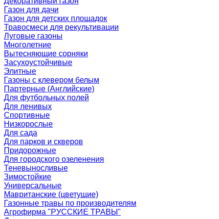
Декоративный газон
Газон для дачи
Газон для детских площадок
Травосмеси для рекультивации
Луговые газоны
Многолетние
Вытесняющие сорняки
Засухоустойчивые
Элитные
Газоны с клевером белым
Партерные (Английские)
Для футбольных полей
Для ленивых
Спортивные
Низкорослые
Для сада
Для парков и скверов
Придорожные
Для городского озеленения
Теневыносливые
Зимостойкие
Универсальные
Мавританские (цветущие)
Газонные травы по производителям
Агрофирма "РУССКИЕ ТРАВЫ"