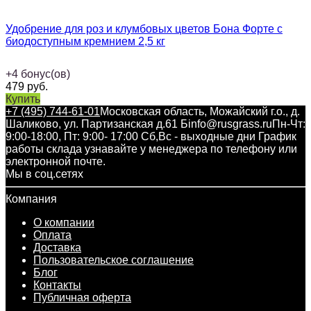
Удобрение для роз и клумбовых цветов Бона Форте с
биодоступным кремнием 2,5 кг
+
4
бонус(ов)
479
руб.
Купить
+7 (495) 744-61-01
Московская область, Можайский г.о., д.
Шаликово, ул. Партизанская д.61 Б
info@rusgrass.ru
Пн-Чт:
9:00-18:00, Пт: 9:00- 17:00 Сб,Вс - выходные дни График
работы склада узнавайте у менеджера по телефону или
электронной почте.
Мы в соц.сетях
Компания
О компании
Оплата
Доставка
Пользовательское соглашение
Блог
Контакты
Публичная оферта