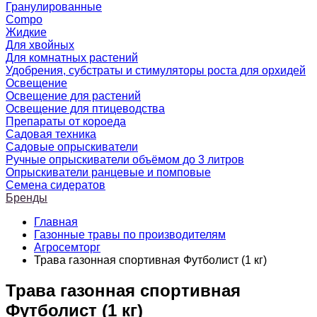
Гранулированные
Compo
Жидкие
Для хвойных
Для комнатных растений
Удобрения, субстраты и стимуляторы роста для орхидей
Освещение
Освещение для растений
Освещение для птицеводства
Препараты от короеда
Садовая техника
Садовые опрыскиватели
Ручные опрыскиватели объёмом до 3 литров
Опрыскиватели ранцевые и помповые
Семена сидератов
Бренды
Главная
Газонные травы по производителям
Агросемторг
Трава газонная спортивная Футболист (1 кг)
Трава газонная спортивная
Футболист (1 кг)