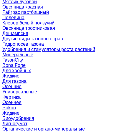
Мятлик луговой
Овсяница красная
Райграс пастбищный
Полевица
Клевер белый ползучий
Овсяница тростниковая
Дешампсия
Другие виды газонных трав
Гидропосев газона
Удобрения и стимуляторы роста растений
Минеральные
ГазонCity
Bona Forte
Для хвойных
Жидкие
Для газона
Осенние
Универсальные
Фертика
Осеннее
Pokon
Жидкие
Биоудобрения
Лигногумат
Органические и органо-минеральные