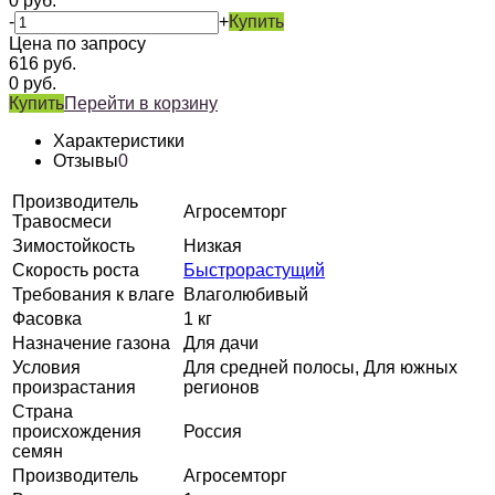
0
руб.
-
+
Купить
Цена по запросу
616
руб.
0
руб.
Купить
Перейти в корзину
Характеристики
Отзывы
0
Производитель
Агросемторг
Травосмеси
Зимостойкость
Низкая
Скорость роста
Быстрорастущий
Требования к влаге
Влаголюбивый
Фасовка
1 кг
Назначение газона
Для дачи
Условия
Для средней полосы, Для южных
произрастания
регионов
Страна
происхождения
Россия
семян
Производитель
Агросемторг