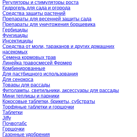
Регуляторы и стимуляторы роста
Гидрогель для сада и огорода
Средства защиты растений
Препараты для весенней защиты сада
Препараты для уничтожения борщевика
Гербициды
Фунгициды
Инсектициды
Средства от моли, тараканов и других домашних
насекомых
Семена кормовых трав
Линейка травосмесей Фермер
Комбинированные
Для пастбищного использования
Для сенокоса
Товары для рассады
Фитолампы, светильники, аксессуары для рассады
Мини теплицы и парники
Кокосовые таблетки, брикеты, субстраты
Торфяные таблетки и горшочки
Таблетки
Jiffy
Почвотабс
Горшочки
Газонные удобрения