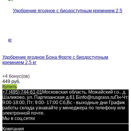
Удобрение ягодное Бона Форте с биодоступным
кремнием 2,5 кг
+
4
бонус(ов)
449
руб.
Купить
+7 (495) 744-61-01
Московская область, Можайский г.о., д.
Шаликово, ул. Партизанская д.61 Б
info@rusgrass.ru
Пн-Чт:
9:00-18:00, Пт: 9:00- 17:00 Сб,Вс - выходные дни График
работы склада узнавайте у менеджера по телефону или
электронной почте.
Мы в соц.сетях
Компания