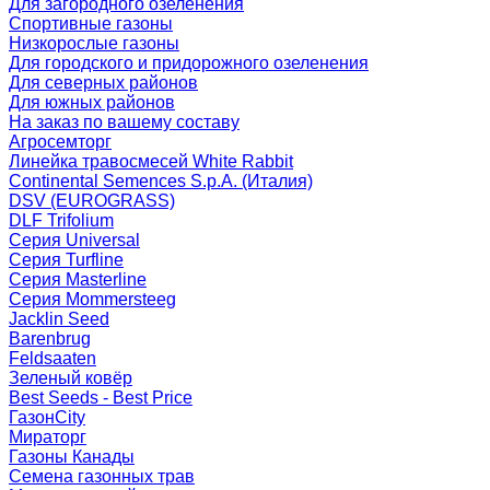
Для загородного озеленения
Спортивные газоны
Низкорослые газоны
Для городского и придорожного озеленения
Для северных районов
Для южных районов
На заказ по вашему составу
Агросемторг
Линейка травосмесей White Rabbit
Continental Semences S.p.A. (Италия)
DSV (EUROGRASS)
DLF Trifolium
Серия Universal
Серия Turfline
Серия Masterline
Серия Mommersteeg
Jacklin Seed
Barenbrug
Feldsaaten
Зеленый ковёр
Best Seeds - Best Price
ГазонCity
Мираторг
Газоны Канады
Семена газонных трав