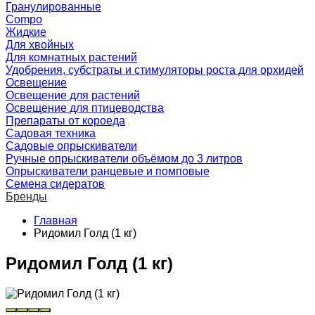
Гранулированные
Compo
Жидкие
Для хвойных
Для комнатных растений
Удобрения, субстраты и стимуляторы роста для орхидей
Освещение
Освещение для растений
Освещение для птицеводства
Препараты от короеда
Садовая техника
Садовые опрыскиватели
Ручные опрыскиватели объёмом до 3 литров
Опрыскиватели ранцевые и помповые
Семена сидератов
Бренды
Главная
Ридомил Голд (1 кг)
Ридомил Голд (1 кг)