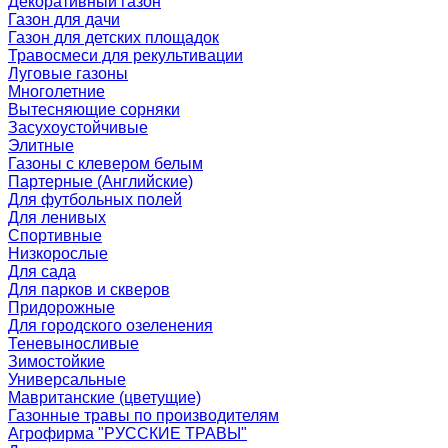
Декоративный газон
Газон для дачи
Газон для детских площадок
Травосмеси для рекультивации
Луговые газоны
Многолетние
Вытесняющие сорняки
Засухоустойчивые
Элитные
Газоны с клевером белым
Партерные (Английские)
Для футбольных полей
Для ленивых
Спортивные
Низкорослые
Для сада
Для парков и скверов
Придорожные
Для городского озеленения
Теневыносливые
Зимостойкие
Универсальные
Мавританские (цветущие)
Газонные травы по производителям
Агрофирма "РУССКИЕ ТРАВЫ"