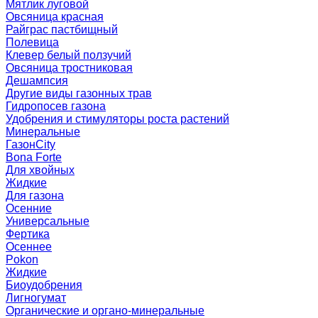
Мятлик луговой
Овсяница красная
Райграс пастбищный
Полевица
Клевер белый ползучий
Овсяница тростниковая
Дешампсия
Другие виды газонных трав
Гидропосев газона
Удобрения и стимуляторы роста растений
Минеральные
ГазонCity
Bona Forte
Для хвойных
Жидкие
Для газона
Осенние
Универсальные
Фертика
Осеннее
Pokon
Жидкие
Биоудобрения
Лигногумат
Органические и органо-минеральные