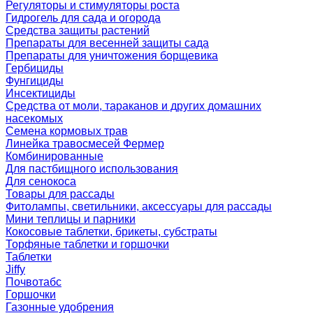
Регуляторы и стимуляторы роста
Гидрогель для сада и огорода
Средства защиты растений
Препараты для весенней защиты сада
Препараты для уничтожения борщевика
Гербициды
Фунгициды
Инсектициды
Средства от моли, тараканов и других домашних
насекомых
Семена кормовых трав
Линейка травосмесей Фермер
Комбинированные
Для пастбищного использования
Для сенокоса
Товары для рассады
Фитолампы, светильники, аксессуары для рассады
Мини теплицы и парники
Кокосовые таблетки, брикеты, субстраты
Торфяные таблетки и горшочки
Таблетки
Jiffy
Почвотабс
Горшочки
Газонные удобрения