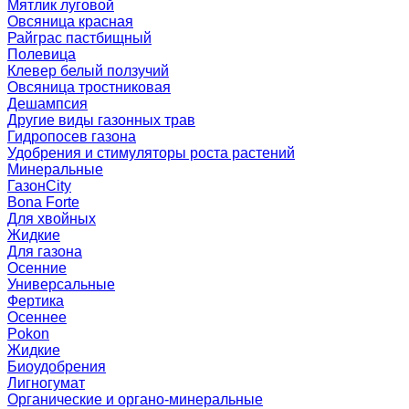
Мятлик луговой
Овсяница красная
Райграс пастбищный
Полевица
Клевер белый ползучий
Овсяница тростниковая
Дешампсия
Другие виды газонных трав
Гидропосев газона
Удобрения и стимуляторы роста растений
Минеральные
ГазонCity
Bona Forte
Для хвойных
Жидкие
Для газона
Осенние
Универсальные
Фертика
Осеннее
Pokon
Жидкие
Биоудобрения
Лигногумат
Органические и органо-минеральные