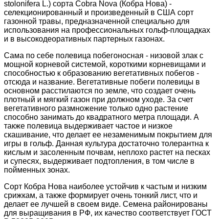
stolonifera L.) сорта Cobra Nova (Кобра Нова) -
селекционированный и произведенный в США сорт
газонной травы, предназначенной специально для
использования на профессиональных гольф-площадках
и в высокодеоративных партерных газонах.
Сама по себе полевица побегоносная - низовой злак с
мощной корневой системой, короткими корневищами и
способностью к образованию вегетативных побегов -
отсюда и название. Вегетативные побеги полевицы в
основном расстилаются по земле, что создает очень
плотный и мягкий газон при должном уходе. За счет
вегетативного размножение только одно растение
способно занимать до квадратного метра площади. А
также полевица выдерживает частое и низкое
скашивание, что делает ее незаменимым покрытием для
игры в гольф. Данная культура достаточно толерантна к
кислым и засоленным почвам, неплохо растет на песках
и супесях, выдерживает подтопления, в том числе в
пойменных зонах.
Сорт Кобра Нова наиболее устойчив к частым и низким
срижкам, а также формирует очень тонкий лист, что и
делает ее лучшей в своем виде. Семена районированы
для выращивания в РФ, их качество соответствует ГОСТ