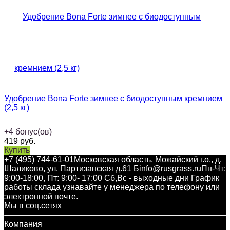
Удобрение Bona Forte зимнее с биодоступным кремнием
(2,5 кг)
+
4
бонус(ов)
419
руб.
Купить
+7 (495) 744-61-01
Московская область, Можайский г.о., д.
Шаликово, ул. Партизанская д.61 Б
info@rusgrass.ru
Пн-Чт:
9:00-18:00, Пт: 9:00- 17:00 Сб,Вс - выходные дни График
работы склада узнавайте у менеджера по телефону или
электронной почте.
Мы в соц.сетях
Компания