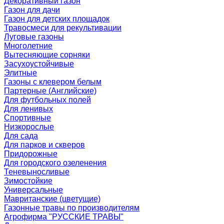
Декоративный газон
Газон для дачи
Газон для детских площадок
Травосмеси для рекультивации
Луговые газоны
Многолетние
Вытесняющие сорняки
Засухоустойчивые
Элитные
Газоны с клевером белым
Партерные (Английские)
Для футбольных полей
Для ленивых
Спортивные
Низкорослые
Для сада
Для парков и скверов
Придорожные
Для городского озеленения
Теневыносливые
Зимостойкие
Универсальные
Мавританские (цветущие)
Газонные травы по производителям
Агрофирма "РУССКИЕ ТРАВЫ"