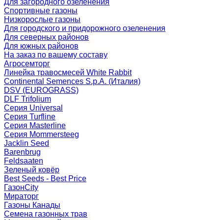
Для загородного озеленения
Спортивные газоны
Низкорослые газоны
Для городского и придорожного озеленения
Для северных районов
Для южных районов
На заказ по вашему составу
Агросемторг
Линейка травосмесей White Rabbit
Continental Semences S.p.A. (Италия)
DSV (EUROGRASS)
DLF Trifolium
Серия Universal
Серия Turfline
Серия Masterline
Серия Mommersteeg
Jacklin Seed
Barenbrug
Feldsaaten
Зеленый ковёр
Best Seeds - Best Price
ГазонCity
Мираторг
Газоны Канады
Семена газонных трав