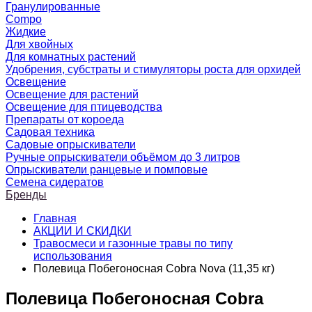
Гранулированные
Compo
Жидкие
Для хвойных
Для комнатных растений
Удобрения, субстраты и стимуляторы роста для орхидей
Освещение
Освещение для растений
Освещение для птицеводства
Препараты от короеда
Садовая техника
Садовые опрыскиватели
Ручные опрыскиватели объёмом до 3 литров
Опрыскиватели ранцевые и помповые
Семена сидератов
Бренды
Главная
АКЦИИ И СКИДКИ
Травосмеси и газонные травы по типу
использования
Полевица Побегоносная Cobra Nova (11,35 кг)
Полевица Побегоносная Cobra