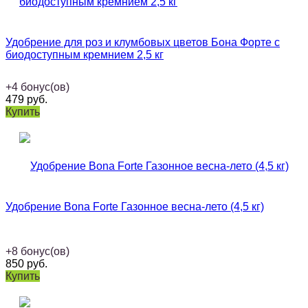
Удобрение для роз и клумбовых цветов Бона Форте с
биодоступным кремнием 2,5 кг
+
4
бонус(ов)
479
руб.
Купить
Удобрение Bona Forte Газонное весна-лето (4,5 кг)
+
8
бонус(ов)
850
руб.
Купить