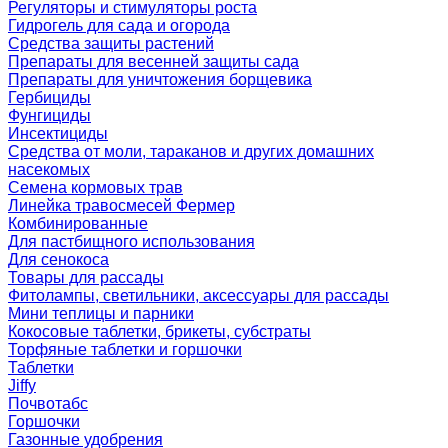
Регуляторы и стимуляторы роста
Гидрогель для сада и огорода
Средства защиты растений
Препараты для весенней защиты сада
Препараты для уничтожения борщевика
Гербициды
Фунгициды
Инсектициды
Средства от моли, тараканов и других домашних
насекомых
Семена кормовых трав
Линейка травосмесей Фермер
Комбинированные
Для пастбищного использования
Для сенокоса
Товары для рассады
Фитолампы, светильники, аксессуары для рассады
Мини теплицы и парники
Кокосовые таблетки, брикеты, субстраты
Торфяные таблетки и горшочки
Таблетки
Jiffy
Почвотабс
Горшочки
Газонные удобрения