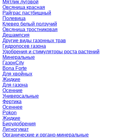
Мятлик луговой
Овсяница красная
Райграс пастбищный
Полевица
Клевер белый ползучий
Овсяница тростниковая
Дешампсия
Другие виды газонных трав
Гидропосев газона
Удобрения и стимуляторы роста растений
Минеральные
ГазонCity
Bona Forte
Для хвойных
Жидкие
Для газона
Осенние
Универсальные
Фертика
Осеннее
Pokon
Жидкие
Биоудобрения
Лигногумат
Органические и органо-минеральные