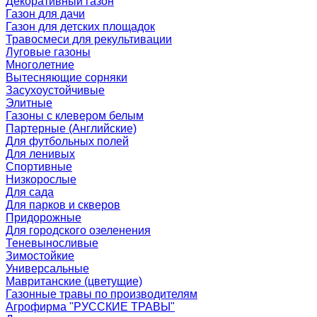
Декоративный газон
Газон для дачи
Газон для детских площадок
Травосмеси для рекультивации
Луговые газоны
Многолетние
Вытесняющие сорняки
Засухоустойчивые
Элитные
Газоны с клевером белым
Партерные (Английские)
Для футбольных полей
Для ленивых
Спортивные
Низкорослые
Для сада
Для парков и скверов
Придорожные
Для городского озеленения
Теневыносливые
Зимостойкие
Универсальные
Мавританские (цветущие)
Газонные травы по производителям
Агрофирма "РУССКИЕ ТРАВЫ"