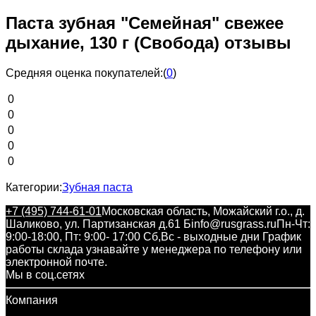
Паста зубная "Семейная" свежее
дыхание, 130 г (Свобода) отзывы
Средняя оценка покупателей:
(
0
)
0
0
0
0
0
Категории:
Зубная паста
+7 (495) 744-61-01
Московская область, Можайский г.о., д.
Шаликово, ул. Партизанская д.61 Б
info@rusgrass.ru
Пн-Чт:
9:00-18:00, Пт: 9:00- 17:00 Сб,Вс - выходные дни График
работы склада узнавайте у менеджера по телефону или
электронной почте.
Мы в соц.сетях
Компания