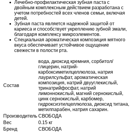
Лечебно-профилактическая зубная паста с
двойным комплексным действием разработана с
учетом потребностей всех членов семьи, включая
детей.
Зубная паста является надежной защитой от
кариеса и способствует укреплению зубной эмали,
благодаря комплексу микроэлементов.
Специальная ароматическая композиция мятного
вкуса обеспечивает устойчивое ощущение
свежести в полости рта.
вода, диоксид кремния, сорбитол/
глицерин, натрий-
карбоксиметилцеллюлоза, натрия
лаурилсульфат, ароматическая
композиция, натрий двууглекислый,
Состав
тринатрийфосфат, натрий
лимоннокислый, магний сернокислый,
цинк сернокислый, карбомер,
гидроксиэтилцеллюлоза, диоксид титана,
метилпарабен, натрия сахарин.
Производитель
СВОБОДА
Вес
0.15 кг
Бренд
СВОБОДА