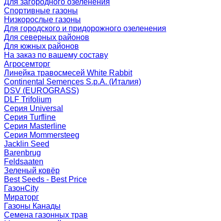
Для загородного озеленения
Спортивные газоны
Низкорослые газоны
Для городского и придорожного озеленения
Для северных районов
Для южных районов
На заказ по вашему составу
Агросемторг
Линейка травосмесей White Rabbit
Continental Semences S.p.A. (Италия)
DSV (EUROGRASS)
DLF Trifolium
Серия Universal
Серия Turfline
Серия Masterline
Серия Mommersteeg
Jacklin Seed
Barenbrug
Feldsaaten
Зеленый ковёр
Best Seeds - Best Price
ГазонCity
Мираторг
Газоны Канады
Семена газонных трав