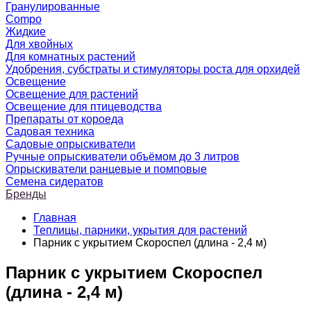
Гранулированные
Compo
Жидкие
Для хвойных
Для комнатных растений
Удобрения, субстраты и стимуляторы роста для орхидей
Освещение
Освещение для растений
Освещение для птицеводства
Препараты от короеда
Садовая техника
Садовые опрыскиватели
Ручные опрыскиватели объёмом до 3 литров
Опрыскиватели ранцевые и помповые
Семена сидератов
Бренды
Главная
Теплицы, парники, укрытия для растений
Парник с укрытием Скороспел (длина - 2,4 м)
Парник с укрытием Скороспел
(длина - 2,4 м)