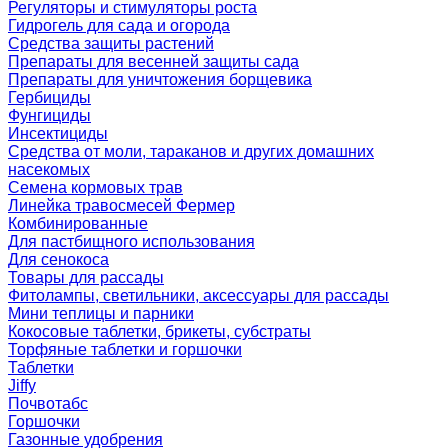
Регуляторы и стимуляторы роста
Гидрогель для сада и огорода
Средства защиты растений
Препараты для весенней защиты сада
Препараты для уничтожения борщевика
Гербициды
Фунгициды
Инсектициды
Средства от моли, тараканов и других домашних
насекомых
Семена кормовых трав
Линейка травосмесей Фермер
Комбинированные
Для пастбищного использования
Для сенокоса
Товары для рассады
Фитолампы, светильники, аксессуары для рассады
Мини теплицы и парники
Кокосовые таблетки, брикеты, субстраты
Торфяные таблетки и горшочки
Таблетки
Jiffy
Почвотабс
Горшочки
Газонные удобрения