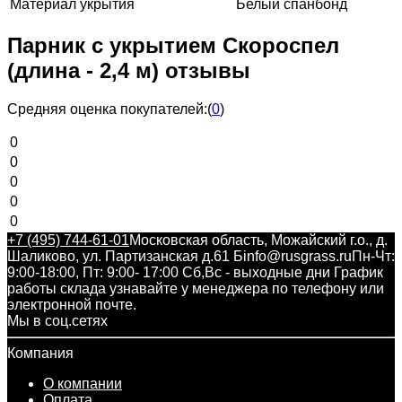
Материал укрытия
Белый спанбонд
Парник с укрытием Скороспел
(длина - 2,4 м) отзывы
Средняя оценка покупателей:
(
0
)
0
0
0
0
0
+7 (495) 744-61-01
Московская область, Можайский г.о., д.
Шаликово, ул. Партизанская д.61 Б
info@rusgrass.ru
Пн-Чт:
9:00-18:00, Пт: 9:00- 17:00 Сб,Вс - выходные дни График
работы склада узнавайте у менеджера по телефону или
электронной почте.
Мы в соц.сетях
Компания
О компании
Оплата