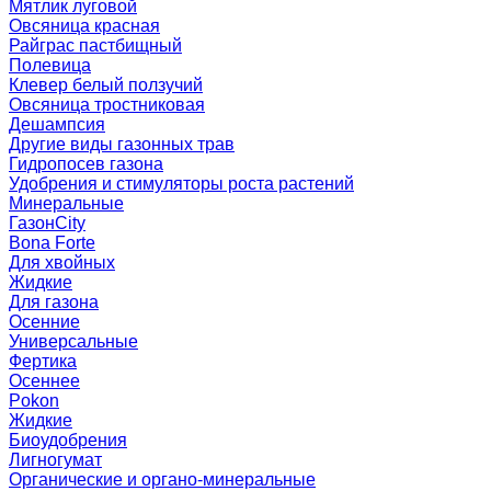
Мятлик луговой
Овсяница красная
Райграс пастбищный
Полевица
Клевер белый ползучий
Овсяница тростниковая
Дешампсия
Другие виды газонных трав
Гидропосев газона
Удобрения и стимуляторы роста растений
Минеральные
ГазонCity
Bona Forte
Для хвойных
Жидкие
Для газона
Осенние
Универсальные
Фертика
Осеннее
Pokon
Жидкие
Биоудобрения
Лигногумат
Органические и органо-минеральные