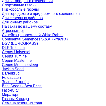
Для загородного озеленения
Спортивные газоны
Низкорослые газоны
Для городского и придорожного озеленения
Для северных районов
Для южных районов
На заказ по вашему составу
Агросемторг
Линейка травосмесей White Rabbit
Continental Semences S.p.A. (Италия)
DSV (EUROGRASS)
DLF Trifolium
Серия Universal
Серия Turfline
Серия Masterline
Серия Mommersteeg
Jacklin Seed
Barenbrug
Feldsaaten
Зеленый ковёр
Best Seeds - Best Price
ГазонCity
Мираторг
Газоны Канады
Семена газонных трав