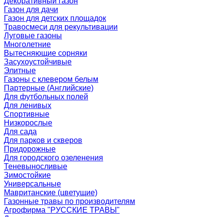
Декоративный газон
Газон для дачи
Газон для детских площадок
Травосмеси для рекультивации
Луговые газоны
Многолетние
Вытесняющие сорняки
Засухоустойчивые
Элитные
Газоны с клевером белым
Партерные (Английские)
Для футбольных полей
Для ленивых
Спортивные
Низкорослые
Для сада
Для парков и скверов
Придорожные
Для городского озеленения
Теневыносливые
Зимостойкие
Универсальные
Мавританские (цветущие)
Газонные травы по производителям
Агрофирма "РУССКИЕ ТРАВЫ"