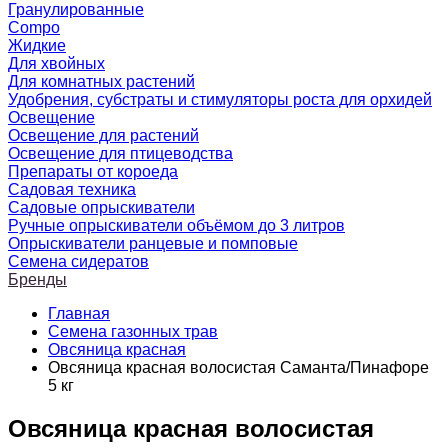
Гранулированные
Compo
Жидкие
Для хвойных
Для комнатных растений
Удобрения, субстраты и стимуляторы роста для орхидей
Освещение
Освещение для растений
Освещение для птицеводства
Препараты от короеда
Садовая техника
Садовые опрыскиватели
Ручные опрыскиватели объёмом до 3 литров
Опрыскиватели ранцевые и помповые
Семена сидератов
Бренды
Главная
Семена газонных трав
Овсяница красная
Овсяница красная волосистая Саманта/Пинафоре
5 кг
Овсяница красная волосистая