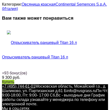
Категории:
Овсяница красная
Continental Semences S.p.A.
(Италия)
Вам также может понравиться
Опрыскиватель ранцевый Titan 16 л
+
93
бонус(ов)
9 300
руб.
Купить
+7 (495) 744-61-01
Московская область, Можайский г.о., д.
Шаликово, ул. Партизанская д.61 Б
info@rusgrass.ru
Пн-Чт:
9:00-18:00, Пт: 9:00- 17:00 Сб,Вс - выходные дни График
работы склада узнавайте у менеджера по телефону или
электронной почте.
Мы в соц.сетях