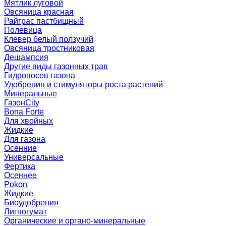
Мятлик луговой
Овсяница красная
Райграс пастбищный
Полевица
Клевер белый ползучий
Овсяница тростниковая
Дешампсия
Другие виды газонных трав
Гидропосев газона
Удобрения и стимуляторы роста растений
Минеральные
ГазонCity
Bona Forte
Для хвойных
Жидкие
Для газона
Осенние
Универсальные
Фертика
Осеннее
Pokon
Жидкие
Биоудобрения
Лигногумат
Органические и органо-минеральные