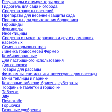
Регуляторы и стимуляторы роста
Гидрогель для сада и огорода
Средства защиты растений
Препараты для весенней защиты сада
Препараты для уничтожения борщевика
Гербициды
Фунгициды
Инсектициды
Средства от моли, тараканов и других домашних
насекомых
Семена кормовых трав
Линейка травосмесей Фермер
Комбинированные
Для пастбищного использования
Для сенокоса
Товары для рассады
Фитолампы, светильники, аксессуары для рассады
Мини теплицы и парники
Кокосовые таблетки, брикеты, субстраты
Торфяные таблетки и горшочки
Таблетки
Jiffy
Почвотабс
Горшочки
Газонные удобрения