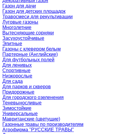
Декоративный газон
Газон для дачи
Газон для детских площадок
Травосмеси для рекультивации
Луговые газоны
Многолетние
Вытесняющие сорняки
Засухоустойчивые
Элитные
Газоны с клевером белым
Партерные (Английские)
Для футбольных полей
Для ленивых
Спортивные
Низкорослые
Для сада
Для парков и скверов
Придорожные
Для городского озеленения
Теневыносливые
Зимостойкие
Универсальные
Мавританские (цветущие)
Газонные травы по производителям
Агрофирма "РУССКИЕ ТРАВЫ"