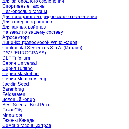
Для загородного озеленения
Спортивные газоны
Низкорослые газоны
Для городского и придорожного озеленения
Для северных районов
Для южных районов
На заказ по вашему составу
Агросемторг
Линейка травосмесей White Rabbit
Continental Semences S.p.A. (Италия)
DSV (EUROGRASS)
DLF Trifolium
Серия Universal
Серия Turfline
Серия Masterline
Серия Mommersteeg
Jacklin Seed
Barenbrug
Feldsaaten
Зеленый ковёр
Best Seeds - Best Price
ГазонCity
Мираторг
Газоны Канады
Семена газонных трав