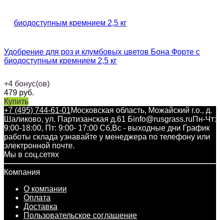
Удобрение для роз и клумбовых цветов Бона Форте с
биодоступным кремнием 2,5 кг
+
4
бонус(ов)
479
руб.
Купить
+7 (495) 744-61-01
Московская область, Можайский г.о., д.
Шаликово, ул. Партизанская д.61 Б
info@rusgrass.ru
Пн-Чт:
9:00-18:00, Пт: 9:00- 17:00 Сб,Вс - выходные дни График
работы склада узнавайте у менеджера по телефону или
электронной почте.
Мы в соц.сетях
Компания
О компании
Оплата
Доставка
Пользовательское соглашение