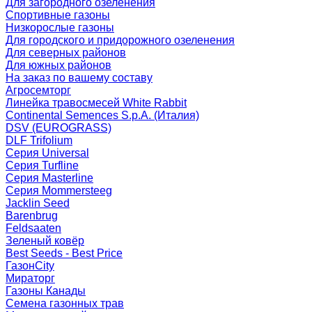
Для загородного озеленения
Спортивные газоны
Низкорослые газоны
Для городского и придорожного озеленения
Для северных районов
Для южных районов
На заказ по вашему составу
Агросемторг
Линейка травосмесей White Rabbit
Continental Semences S.p.A. (Италия)
DSV (EUROGRASS)
DLF Trifolium
Серия Universal
Серия Turfline
Серия Masterline
Серия Mommersteeg
Jacklin Seed
Barenbrug
Feldsaaten
Зеленый ковёр
Best Seeds - Best Price
ГазонCity
Мираторг
Газоны Канады
Семена газонных трав