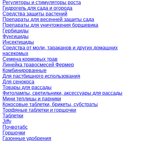
Регуляторы и стимуляторы роста
Гидрогель для сада и огорода
Средства защиты растений
Препараты для весенней защиты сада
Препараты для уничтожения борщевика
Гербициды
Фунгициды
Инсектициды
Средства от моли, тараканов и других домашних
насекомых
Семена кормовых трав
Линейка травосмесей Фермер
Комбинированные
Для пастбищного использования
Для сенокоса
Товары для рассады
Фитолампы, светильники, аксессуары для рассады
Мини теплицы и парники
Кокосовые таблетки, брикеты, субстраты
Торфяные таблетки и горшочки
Таблетки
Jiffy
Почвотабс
Горшочки
Газонные удобрения