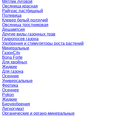
Мятлик луговой
Овсяница красная
Райграс пастбищный
Полевица
Клевер белый ползучий
Овсяница тростниковая
Дешампсия
Другие виды газонных трав
Гидропосев газона
Удобрения и стимуляторы роста растений
Минеральные
ГазонCity
Bona Forte
Для хвойных
Жидкие
Для газона
Осенние
Универсальные
Фертика
Осеннее
Pokon
Жидкие
Биоудобрения
Лигногумат
Органические и органо-минеральные