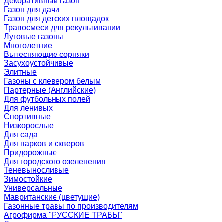
Декоративный газон
Газон для дачи
Газон для детских площадок
Травосмеси для рекультивации
Луговые газоны
Многолетние
Вытесняющие сорняки
Засухоустойчивые
Элитные
Газоны с клевером белым
Партерные (Английские)
Для футбольных полей
Для ленивых
Спортивные
Низкорослые
Для сада
Для парков и скверов
Придорожные
Для городского озеленения
Теневыносливые
Зимостойкие
Универсальные
Мавританские (цветущие)
Газонные травы по производителям
Агрофирма "РУССКИЕ ТРАВЫ"