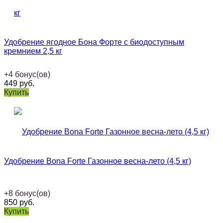
Удобрение ягодное Бона Форте с биодоступным
кремнием 2,5 кг
+
4
бонус(ов)
449
руб.
Купить
Удобрение Bona Forte Газонное весна-лето (4,5 кг)
+
8
бонус(ов)
850
руб.
Купить