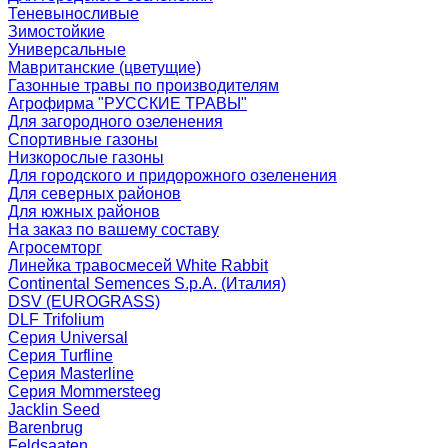
Теневыносливые
Зимостойкие
Универсальные
Мавританские (цветущие)
Газонные травы по производителям
Агрофирма "РУССКИЕ ТРАВЫ"
Для загородного озеленения
Спортивные газоны
Низкорослые газоны
Для городского и придорожного озеленения
Для северных районов
Для южных районов
На заказ по вашему составу
Агросемторг
Линейка травосмесей White Rabbit
Continental Semences S.p.A. (Италия)
DSV (EUROGRASS)
DLF Trifolium
Серия Universal
Серия Turfline
Серия Masterline
Серия Mommersteeg
Jacklin Seed
Barenbrug
Feldsaaten