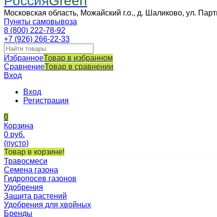
Россия
Green
Московская область, Можайский г.о., д. Шаликово, ул. Парт
Пункты самовывоза
8 (800) 222-78-92
+7 (926) 266-22-33
Избранное
Товар в избранном
Сравнение
Товар в сравнении
Вход
Вход
Регистрация
0
Корзина
0
руб.
(пусто)
Товар в корзине!
Травосмеси
Семена газона
Гидропосев газонов
Удобрения
Защита растений
Удобрения для хвойных
Бренды