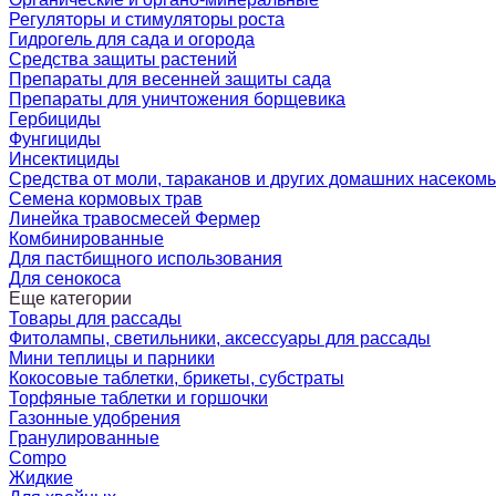
Регуляторы и стимуляторы роста
Гидрогель для сада и огорода
Средства защиты растений
Препараты для весенней защиты сада
Препараты для уничтожения борщевика
Гербициды
Фунгициды
Инсектициды
Средства от моли, тараканов и других домашних насеком
Семена кормовых трав
Линейка травосмесей Фермер
Комбинированные
Для пастбищного использования
Для сенокоса
Еще категории
Товары для рассады
Фитолампы, светильники, аксессуары для рассады
Мини теплицы и парники
Кокосовые таблетки, брикеты, субстраты
Торфяные таблетки и горшочки
Газонные удобрения
Гранулированные
Compo
Жидкие