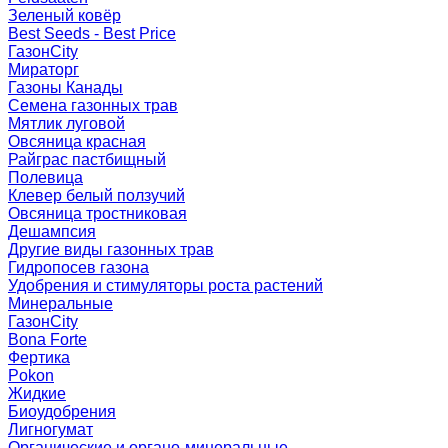
Зеленый ковёр
Best Seeds - Best Price
ГазонCity
Мираторг
Газоны Канады
Семена газонных трав
Мятлик луговой
Овсяница красная
Райграс пастбищный
Полевица
Клевер белый ползучий
Овсяница тростниковая
Дешампсия
Другие виды газонных трав
Гидропосев газона
Удобрения и стимуляторы роста растений
Минеральные
ГазонCity
Bona Forte
Фертика
Pokon
Жидкие
Биоудобрения
Лигногумат
Органические и органо-минеральные