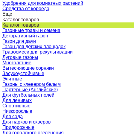
Удобрения для комнатных растений
Средства от короеда
Еще
Каталог товаров
Каталог товаров
Газонные травы и семена
Декоративный газон
Газон для дачи
Газон для детских площадок
Травосмеси для рекультивации
Луговые газоны
Многолетние
Вытесняющие сорняки
Засухоустойчивые
Элитные
Газоны с клевером белым
Партерные (Английские)
Для футбольных полей
Для ленивых
Спортивные
Низкорослые
Для сада
Для парков и скверов
Придорожные
Для городского озеленения