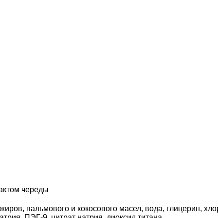
рактом череды
иров, пальмового и кокосового масел, вода, глицерин, хло
трия, ПЭГ-9, цитрат натрия, диоксид титана.