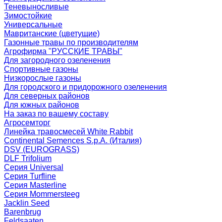
Теневыносливые
Зимостойкие
Универсальные
Мавританские (цветущие)
Газонные травы по производителям
Агрофирма "РУССКИЕ ТРАВЫ"
Для загородного озеленения
Спортивные газоны
Низкорослые газоны
Для городского и придорожного озеленения
Для северных районов
Для южных районов
На заказ по вашему составу
Агросемторг
Линейка травосмесей White Rabbit
Continental Semences S.p.A. (Италия)
DSV (EUROGRASS)
DLF Trifolium
Серия Universal
Серия Turfline
Серия Masterline
Серия Mommersteeg
Jacklin Seed
Barenbrug
Feldsaaten