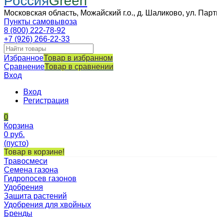
Россия
Green
Московская область, Можайский г.о., д. Шаликово, ул. Парт
Пункты самовывоза
8 (800) 222-78-92
+7 (926) 266-22-33
Избранное
Товар в избранном
Сравнение
Товар в сравнении
Вход
Вход
Регистрация
0
Корзина
0
руб.
(пусто)
Товар в корзине!
Травосмеси
Семена газона
Гидропосев газонов
Удобрения
Защита растений
Удобрения для хвойных
Бренды