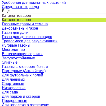
Удобрения для комнатных растений
Средства от короеда
Еще
Каталог товаров
Каталог товаров
Газонные травы и семена
Декоративный газон
Газон для дачи
Газон для детских площадок
Травосмеси для рекультивации
Луговые газоны
Многолетние
Вытесняющие сорняки
Засухоустойчивые
Элитные
Газоны с клевером белым
Партерные (Английские)
Для футбольных полей
Для ленивых
Спортивные
Низкорослые
Для сада
Для парков и скверов
Придорожные
Для городского озеленения