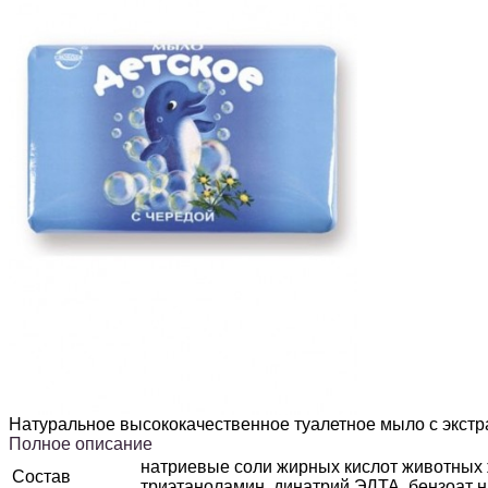
Натуральное высококачественное туалетное мыло с экст
Полное описание
натриевые соли жирных кислот животных ж
Состав
триэтаноламин, динатрий ЭДТА, бензоат на