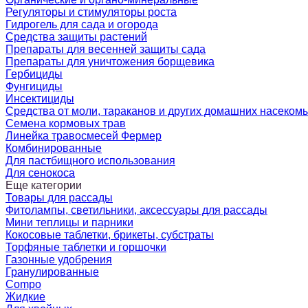
Регуляторы и стимуляторы роста
Гидрогель для сада и огорода
Средства защиты растений
Препараты для весенней защиты сада
Препараты для уничтожения борщевика
Гербициды
Фунгициды
Инсектициды
Средства от моли, тараканов и других домашних насеком
Семена кормовых трав
Линейка травосмесей Фермер
Комбинированные
Для пастбищного использования
Для сенокоса
Еще категории
Товары для рассады
Фитолампы, светильники, аксессуары для рассады
Мини теплицы и парники
Кокосовые таблетки, брикеты, субстраты
Торфяные таблетки и горшочки
Газонные удобрения
Гранулированные
Compo
Жидкие