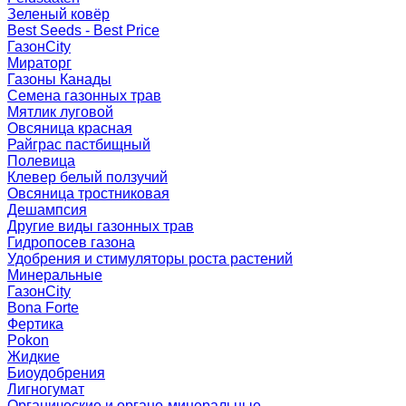
Зеленый ковёр
Best Seeds - Best Price
ГазонCity
Мираторг
Газоны Канады
Семена газонных трав
Мятлик луговой
Овсяница красная
Райграс пастбищный
Полевица
Клевер белый ползучий
Овсяница тростниковая
Дешампсия
Другие виды газонных трав
Гидропосев газона
Удобрения и стимуляторы роста растений
Минеральные
ГазонCity
Bona Forte
Фертика
Pokon
Жидкие
Биоудобрения
Лигногумат
Органические и органо-минеральные