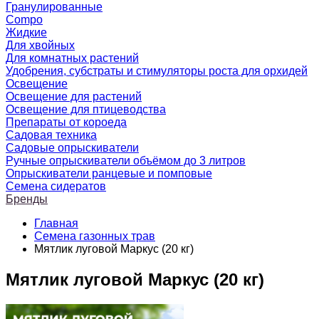
Гранулированные
Compo
Жидкие
Для хвойных
Для комнатных растений
Удобрения, субстраты и стимуляторы роста для орхидей
Освещение
Освещение для растений
Освещение для птицеводства
Препараты от короеда
Садовая техника
Садовые опрыскиватели
Ручные опрыскиватели объёмом до 3 литров
Опрыскиватели ранцевые и помповые
Семена сидератов
Бренды
Главная
Семена газонных трав
Мятлик луговой Маркус (20 кг)
Мятлик луговой Маркус (20 кг)