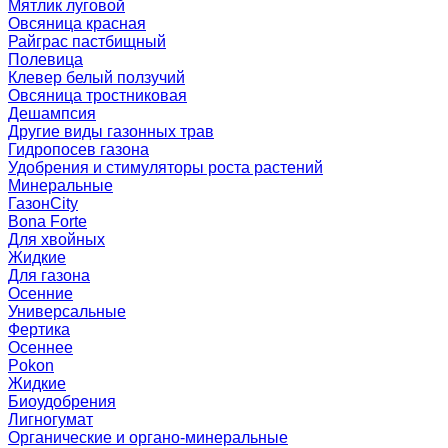
Мятлик луговой
Овсяница красная
Райграс пастбищный
Полевица
Клевер белый ползучий
Овсяница тростниковая
Дешампсия
Другие виды газонных трав
Гидропосев газона
Удобрения и стимуляторы роста растений
Минеральные
ГазонCity
Bona Forte
Для хвойных
Жидкие
Для газона
Осенние
Универсальные
Фертика
Осеннее
Pokon
Жидкие
Биоудобрения
Лигногумат
Органические и органо-минеральные