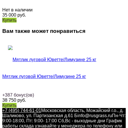
Нет в наличии
35 000
руб.
Купить
Вам также может понравиться
Мятлик луговой Юветте/Лимузине 25 кг
+
387
бонус(ов)
38 750
руб.
Купить
+7 (495) 744-61-01
Московская область, Можайский г.о., д.
Шаликово, ул. Партизанская д.61 Б
info@rusgrass.ru
Пн-Чт:
9:00-18:00, Пт: 9:00- 17:00 Сб,Вс - выходные дни График
работы склада узнавайте у менеджера по телефону или