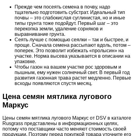
Прежде чем посеять семена в почву, надо
тщательно подготовить субстрат. Идеальный тип
почвы – это слабокислая суглинистая, но и иные
типы грунта тоже подойдут. Первый шаг – это
перекопка земли, удаление сорняков и
выравнивание грунта.
Сеять лучше с помощью сеялки – так и быстрее, и
проще. Сначала семена рассыпают вдоль, потом –
поперек. Это позволит избежать «пролысин» на
участке. Норма высева указывается в описании на
упаковке.
Чтобы газон на вашем участке рос здоровым и
пышным, ему нужен солнечный свет. В первый год
развития газонная трава растет медленно. Первые
всходы появляются спустя месяц.
Цена семян мятлика лугового
Маркус
Цены семян мятлика лугового Маркус от DSV в каталоге
Rusgrass представлены в информационных целях,
потому что поставщики часто меняют стоимость своей
продукции. Поэтому перед покупкой товара уточните его