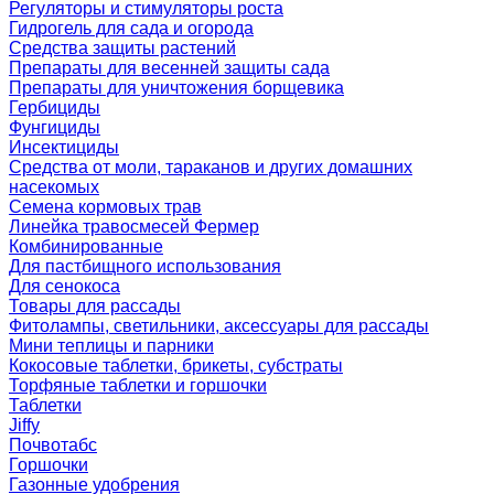
Регуляторы и стимуляторы роста
Гидрогель для сада и огорода
Средства защиты растений
Препараты для весенней защиты сада
Препараты для уничтожения борщевика
Гербициды
Фунгициды
Инсектициды
Средства от моли, тараканов и других домашних
насекомых
Семена кормовых трав
Линейка травосмесей Фермер
Комбинированные
Для пастбищного использования
Для сенокоса
Товары для рассады
Фитолампы, светильники, аксессуары для рассады
Мини теплицы и парники
Кокосовые таблетки, брикеты, субстраты
Торфяные таблетки и горшочки
Таблетки
Jiffy
Почвотабс
Горшочки
Газонные удобрения