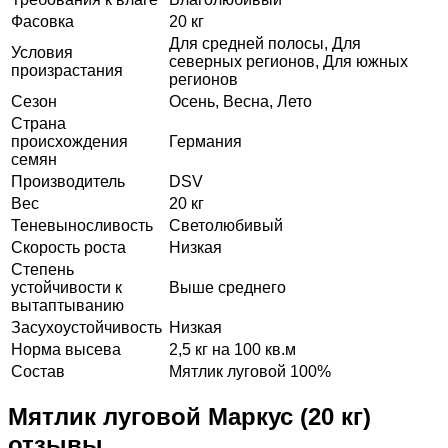
Фасовка
20 кг
Для средней полосы, Для
Условия
северных регионов, Для южных
произрастания
регионов
Сезон
Осень, Весна, Лето
Страна
происхождения
Германия
семян
Производитель
DSV
Вес
20 кг
Теневыносливость
Светолюбивый
Скорость роста
Низкая
Степень
устойчивости к
Выше среднего
вытаптыванию
Засухоустойчивость
Низкая
Норма высева
2,5 кг на 100 кв.м
Состав
Мятлик луговой 100%
Мятлик луговой Маркус (20 кг)
отзывы