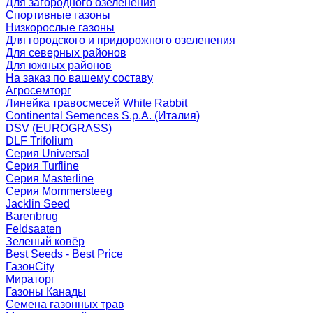
Для загородного озеленения
Спортивные газоны
Низкорослые газоны
Для городского и придорожного озеленения
Для северных районов
Для южных районов
На заказ по вашему составу
Агросемторг
Линейка травосмесей White Rabbit
Continental Semences S.p.A. (Италия)
DSV (EUROGRASS)
DLF Trifolium
Серия Universal
Серия Turfline
Серия Masterline
Серия Mommersteeg
Jacklin Seed
Barenbrug
Feldsaaten
Зеленый ковёр
Best Seeds - Best Price
ГазонCity
Мираторг
Газоны Канады
Семена газонных трав