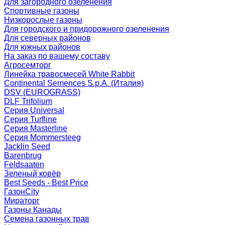
Для загородного озеленения
Спортивные газоны
Низкорослые газоны
Для городского и придорожного озеленения
Для северных районов
Для южных районов
На заказ по вашему составу
Агросемторг
Линейка травосмесей White Rabbit
Continental Semences S.p.A. (Италия)
DSV (EUROGRASS)
DLF Trifolium
Серия Universal
Серия Turfline
Серия Masterline
Серия Mommersteeg
Jacklin Seed
Barenbrug
Feldsaaten
Зеленый ковёр
Best Seeds - Best Price
ГазонCity
Мираторг
Газоны Канады
Семена газонных трав