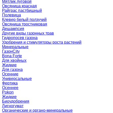
Мятлик луговой
Овсяница красная
Райграс пастбищный
Полевица
Клевер белый ползучий
Овсяница тростниковая
Дешампсия
Другие виды газонных трав
Гидропосев газона
Удобрения и стимуляторы роста растений
Минеральные
ГазонCity
Bona Forte
Для хвойных
Жидкие
Для газона
Осенние
Универсальные
Фертика
Осеннее
Pokon
Жидкие
Биоудобрения
Лигногумат
Органические и органо-минеральные