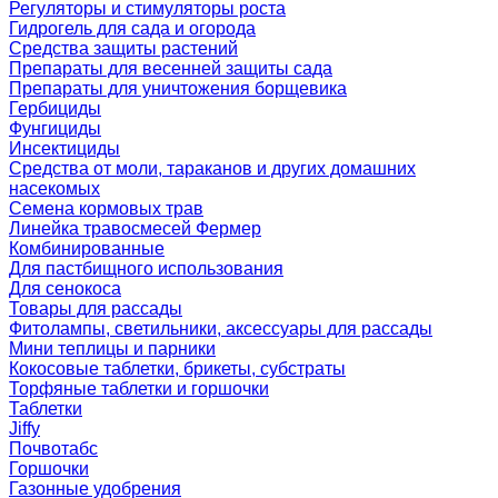
Регуляторы и стимуляторы роста
Гидрогель для сада и огорода
Средства защиты растений
Препараты для весенней защиты сада
Препараты для уничтожения борщевика
Гербициды
Фунгициды
Инсектициды
Средства от моли, тараканов и других домашних
насекомых
Семена кормовых трав
Линейка травосмесей Фермер
Комбинированные
Для пастбищного использования
Для сенокоса
Товары для рассады
Фитолампы, светильники, аксессуары для рассады
Мини теплицы и парники
Кокосовые таблетки, брикеты, субстраты
Торфяные таблетки и горшочки
Таблетки
Jiffy
Почвотабс
Горшочки
Газонные удобрения