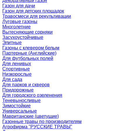
Декоративный газон
Газон для дачи
Газон для детских площадок
Травосмеси для рекультивации
Луговые газоны
Многолетние
Вытесняющие сорняки
Засухоустойчивые
Элитные
Газоны с клевером белым
Партерные (Английские)
Для футбольных полей
Для ленивых
Спортивные
Низкорослые
Для сада
Для парков и скверов
Придорожные
Для городского озеленения
Теневыносливые
Зимостойкие
Универсальные
Мавританские (цветущие)
Газонные травы по производителям
Агрофирма "РУССКИЕ ТРАВЫ"