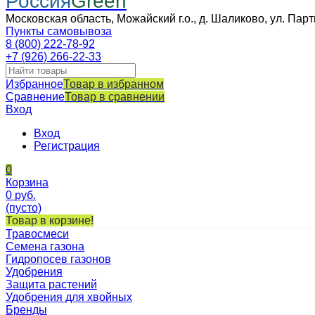
Россия
Green
Московская область, Можайский г.о., д. Шаликово, ул. Парт
Пункты самовывоза
8 (800) 222-78-92
+7 (926) 266-22-33
Избранное
Товар в избранном
Сравнение
Товар в сравнении
Вход
Вход
Регистрация
0
Корзина
0
руб.
(пусто)
Товар в корзине!
Травосмеси
Семена газона
Гидропосев газонов
Удобрения
Защита растений
Удобрения для хвойных
Бренды