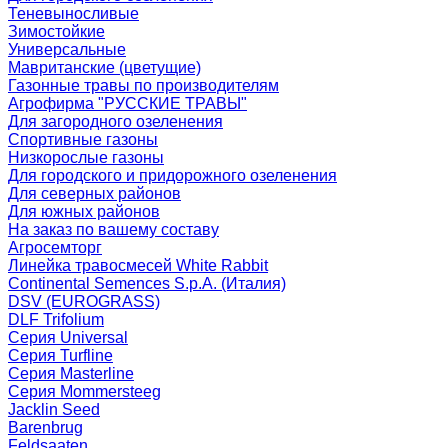
Теневыносливые
Зимостойкие
Универсальные
Мавританские (цветущие)
Газонные травы по производителям
Агрофирма "РУССКИЕ ТРАВЫ"
Для загородного озеленения
Спортивные газоны
Низкорослые газоны
Для городского и придорожного озеленения
Для северных районов
Для южных районов
На заказ по вашему составу
Агросемторг
Линейка травосмесей White Rabbit
Continental Semences S.p.A. (Италия)
DSV (EUROGRASS)
DLF Trifolium
Серия Universal
Серия Turfline
Серия Masterline
Серия Mommersteeg
Jacklin Seed
Barenbrug
Feldsaaten