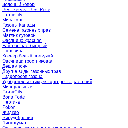
Зеленый ковёр
Best Seeds - Best Price
ГазонCity
Мираторг
Газоны Канады
Семена газонных трав
Мятлик луговой
Овсяница красная
Райграс пастбищный
Полевица
Клевер белый ползучий
Овсяница тростниковая
Дешампсия
Другие виды газонных трав
Гидропосев газона
Удобрения и стимуляторы роста растений
Минеральные
ГазонCity
Bona Forte
Фертика
Pokon
Жидкие
Биоудобрения
Лигногумат
Органические и органо-минеральные