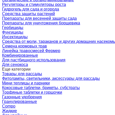
Регуляторы и стимуляторы роста
Гидрогель для сада и огорода
Средства защиты растений
Препараты для весенней защиты сада
Препараты для уничтожения борщевика
Гербициды
Фунгициды
Инсектициды
Средства от моли, тараканов и других домашних насеком
Семена кормовых трав
Линейка травосмесей Фермер
Комбинированные
Для пастбищного использования
Для сенокоса
Еще категории
Товары для рассады
Фитолампы, светильники, аксессуары для рассады
Мини теплицы и парники
Кокосовые таблетки, брикеты, субстраты
Торфяные таблетки и горшочки
Газонные удобрения
Гранулированные
Compo
Жидкие