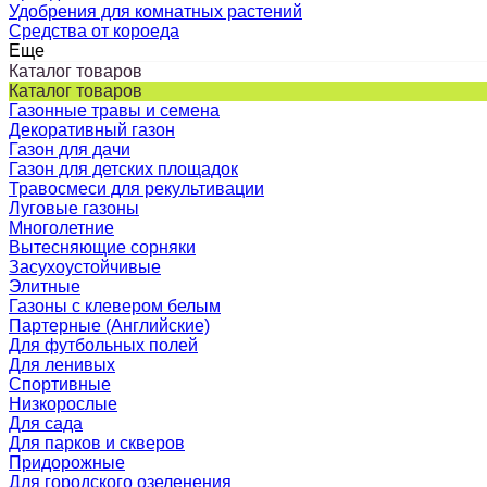
Удобрения для комнатных растений
Средства от короеда
Еще
Каталог товаров
Каталог товаров
Газонные травы и семена
Декоративный газон
Газон для дачи
Газон для детских площадок
Травосмеси для рекультивации
Луговые газоны
Многолетние
Вытесняющие сорняки
Засухоустойчивые
Элитные
Газоны с клевером белым
Партерные (Английские)
Для футбольных полей
Для ленивых
Спортивные
Низкорослые
Для сада
Для парков и скверов
Придорожные
Для городского озеленения