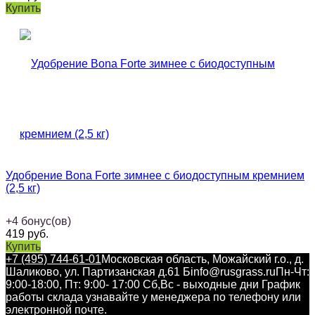
Купить
Удобрение Bona Forte зимнее с биодоступным кремнием
(2,5 кг)
+
4
бонус(ов)
419
руб.
Купить
+7 (495) 744-61-01
Московская область, Можайский г.о., д.
Шаликово, ул. Партизанская д.61 Б
info@rusgrass.ru
Пн-Чт:
9:00-18:00, Пт: 9:00- 17:00 Сб,Вс - выходные дни График
работы склада узнавайте у менеджера по телефону или
электронной почте.