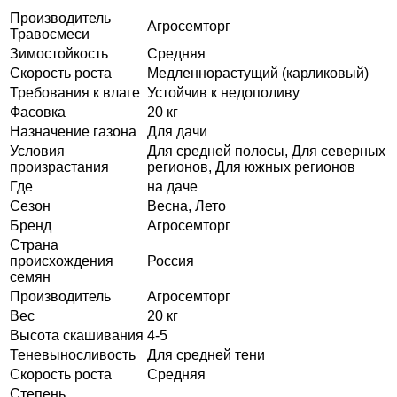
Производитель
Агросемторг
Травосмеси
Зимостойкость
Средняя
Скорость роста
Медленнорастущий (карликовый)
Требования к влаге
Устойчив к недополиву
Фасовка
20 кг
Назначение газона
Для дачи
Условия
Для средней полосы, Для северных
произрастания
регионов, Для южных регионов
Где
на даче
Сезон
Весна, Лето
Бренд
Агросемторг
Страна
происхождения
Россия
семян
Производитель
Агросемторг
Вес
20 кг
Высота скашивания
4-5
Теневыносливость
Для средней тени
Скорость роста
Средняя
Степень