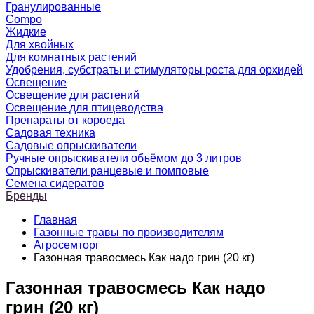
Гранулированные
Compo
Жидкие
Для хвойных
Для комнатных растений
Удобрения, субстраты и стимуляторы роста для орхидей
Освещение
Освещение для растений
Освещение для птицеводства
Препараты от короеда
Садовая техника
Садовые опрыскиватели
Ручные опрыскиватели объёмом до 3 литров
Опрыскиватели ранцевые и помповые
Семена сидератов
Бренды
Главная
Газонные травы по производителям
Агросемторг
Газонная травосмесь Как надо грин (20 кг)
Газонная травосмесь Как надо
грин (20 кг)