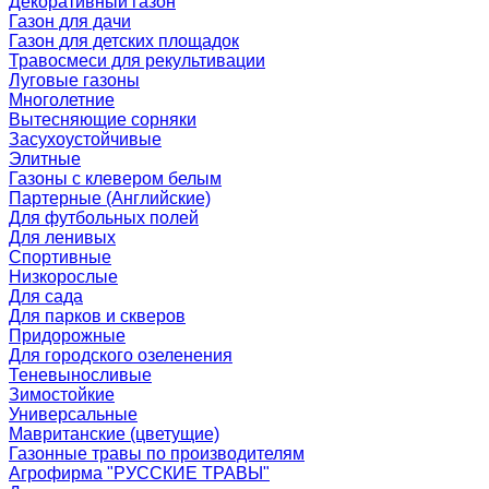
Декоративный газон
Газон для дачи
Газон для детских площадок
Травосмеси для рекультивации
Луговые газоны
Многолетние
Вытесняющие сорняки
Засухоустойчивые
Элитные
Газоны с клевером белым
Партерные (Английские)
Для футбольных полей
Для ленивых
Спортивные
Низкорослые
Для сада
Для парков и скверов
Придорожные
Для городского озеленения
Теневыносливые
Зимостойкие
Универсальные
Мавританские (цветущие)
Газонные травы по производителям
Агрофирма "РУССКИЕ ТРАВЫ"