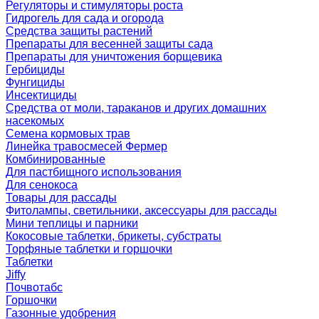
Регуляторы и стимуляторы роста
Гидрогель для сада и огорода
Средства защиты растений
Препараты для весенней защиты сада
Препараты для уничтожения борщевика
Гербициды
Фунгициды
Инсектициды
Средства от моли, тараканов и других домашних
насекомых
Семена кормовых трав
Линейка травосмесей Фермер
Комбинированные
Для пастбищного использования
Для сенокоса
Товары для рассады
Фитолампы, светильники, аксессуары для рассады
Мини теплицы и парники
Кокосовые таблетки, брикеты, субстраты
Торфяные таблетки и горшочки
Таблетки
Jiffy
Почвотабс
Горшочки
Газонные удобрения