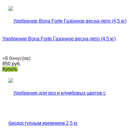
Удобрение Bona Forte Газонное весна-лето (4,5 кг)
+
8
бонус(ов)
850
руб.
Купить