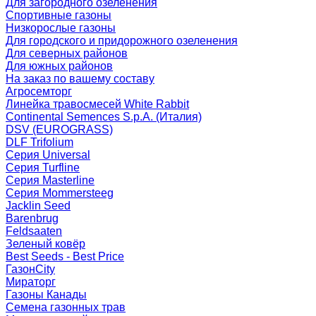
Для загородного озеленения
Спортивные газоны
Низкорослые газоны
Для городского и придорожного озеленения
Для северных районов
Для южных районов
На заказ по вашему составу
Агросемторг
Линейка травосмесей White Rabbit
Continental Semences S.p.A. (Италия)
DSV (EUROGRASS)
DLF Trifolium
Серия Universal
Серия Turfline
Серия Masterline
Серия Mommersteeg
Jacklin Seed
Barenbrug
Feldsaaten
Зеленый ковёр
Best Seeds - Best Price
ГазонCity
Мираторг
Газоны Канады
Семена газонных трав