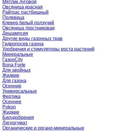
Мятлик луговой
Овсяница красная
Райграс пастбищный
Полевица
Клевер белый ползучий
Овсяница тростниковая
Дешампсия
Другие виды газонных трав
Гидропосев газона
Удобрения и стимуляторы роста растений
Минеральные
ГазонCity
Bona Forte
Для хвойных
Жидкие
Для газона
Осенние
Универсальные
Фертика
Осеннее
Pokon
Жидкие
Биоудобрения
Лигногумат
Органические и органо-минеральные