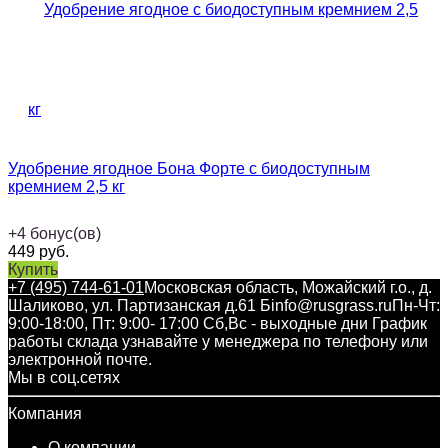
Удобрение ягодное Бона Форте с биодоступным
кремнием 2,5 кг
+
4
бонус(ов)
449
руб.
Купить
+7 (495) 744-61-01
Московская область, Можайский г.о., д.
Шаликово, ул. Партизанская д.61 Б
info@rusgrass.ru
Пн-Чт:
9:00-18:00, Пт: 9:00- 17:00 Сб,Вс - выходные дни График
работы склада узнавайте у менеджера по телефону или
электронной почте.
Мы в соц.сетях
Компания
О компании