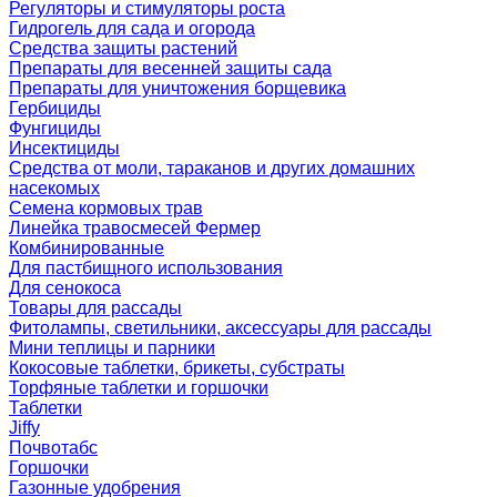
Регуляторы и стимуляторы роста
Гидрогель для сада и огорода
Средства защиты растений
Препараты для весенней защиты сада
Препараты для уничтожения борщевика
Гербициды
Фунгициды
Инсектициды
Средства от моли, тараканов и других домашних
насекомых
Семена кормовых трав
Линейка травосмесей Фермер
Комбинированные
Для пастбищного использования
Для сенокоса
Товары для рассады
Фитолампы, светильники, аксессуары для рассады
Мини теплицы и парники
Кокосовые таблетки, брикеты, субстраты
Торфяные таблетки и горшочки
Таблетки
Jiffy
Почвотабс
Горшочки
Газонные удобрения