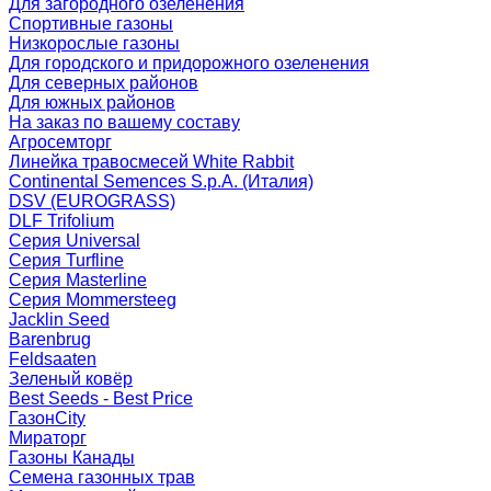
Для загородного озеленения
Спортивные газоны
Низкорослые газоны
Для городского и придорожного озеленения
Для северных районов
Для южных районов
На заказ по вашему составу
Агросемторг
Линейка травосмесей White Rabbit
Continental Semences S.p.A. (Италия)
DSV (EUROGRASS)
DLF Trifolium
Серия Universal
Серия Turfline
Серия Masterline
Серия Mommersteeg
Jacklin Seed
Barenbrug
Feldsaaten
Зеленый ковёр
Best Seeds - Best Price
ГазонCity
Мираторг
Газоны Канады
Семена газонных трав