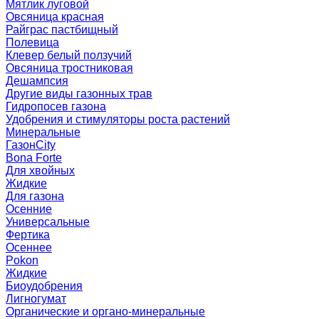
Мятлик луговой
Овсяница красная
Райграс пастбищный
Полевица
Клевер белый ползучий
Овсяница тростниковая
Дешампсия
Другие виды газонных трав
Гидропосев газона
Удобрения и стимуляторы роста растений
Минеральные
ГазонCity
Bona Forte
Для хвойных
Жидкие
Для газона
Осенние
Универсальные
Фертика
Осеннее
Pokon
Жидкие
Биоудобрения
Лигногумат
Органические и органо-минеральные