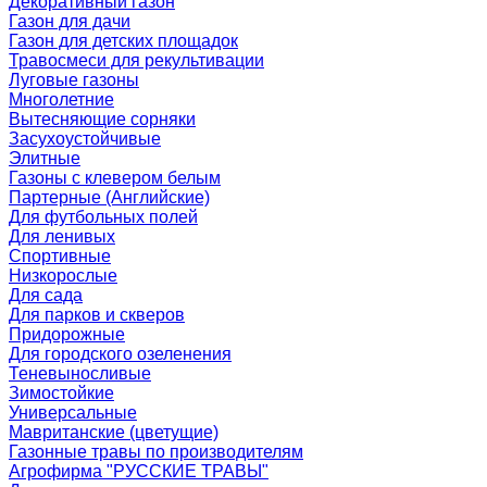
Декоративный газон
Газон для дачи
Газон для детских площадок
Травосмеси для рекультивации
Луговые газоны
Многолетние
Вытесняющие сорняки
Засухоустойчивые
Элитные
Газоны с клевером белым
Партерные (Английские)
Для футбольных полей
Для ленивых
Спортивные
Низкорослые
Для сада
Для парков и скверов
Придорожные
Для городского озеленения
Теневыносливые
Зимостойкие
Универсальные
Мавританские (цветущие)
Газонные травы по производителям
Агрофирма "РУССКИЕ ТРАВЫ"