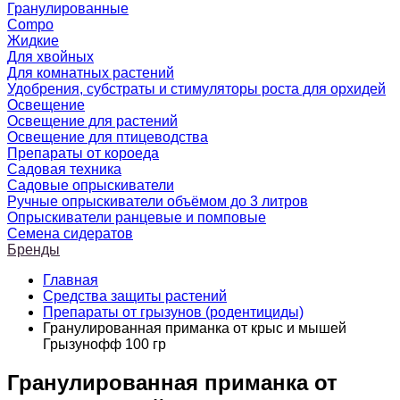
Гранулированные
Compo
Жидкие
Для хвойных
Для комнатных растений
Удобрения, субстраты и стимуляторы роста для орхидей
Освещение
Освещение для растений
Освещение для птицеводства
Препараты от короеда
Садовая техника
Садовые опрыскиватели
Ручные опрыскиватели объёмом до 3 литров
Опрыскиватели ранцевые и помповые
Семена сидератов
Бренды
Главная
Средства защиты растений
Препараты от грызунов (родентициды)
Гранулированная приманка от крыс и мышей
Грызунофф 100 гр
Гранулированная приманка от