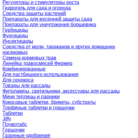
Регуляторы и стимуляторы роста
Гидрогель для сада и огорода
Средства защиты растений
Препараты для весенней защиты сада
Препараты для уничтожения борщевика
Гербициды
Фунгициды
Инсектициды
Средства от моли, тараканов и других домашних
насекомых
Семена кормовых трав
Линейка травосмесей Фермер
Комбинированные
Для пастбищного использования
Для сенокоса
Товары для рассады
Фитолампы, светильники, аксессуары для рассады
Мини теплицы и парники
Кокосовые таблетки, брикеты, субстраты
Торфяные таблетки и горшочки
Таблетки
Jiffy
Почвотабс
Горшочки
Газонные удобрения