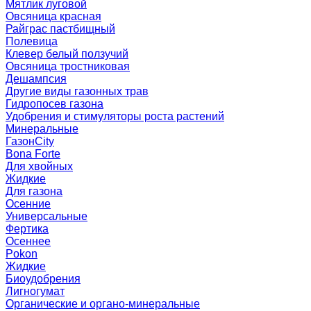
Мятлик луговой
Овсяница красная
Райграс пастбищный
Полевица
Клевер белый ползучий
Овсяница тростниковая
Дешампсия
Другие виды газонных трав
Гидропосев газона
Удобрения и стимуляторы роста растений
Минеральные
ГазонCity
Bona Forte
Для хвойных
Жидкие
Для газона
Осенние
Универсальные
Фертика
Осеннее
Pokon
Жидкие
Биоудобрения
Лигногумат
Органические и органо-минеральные