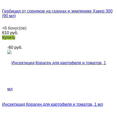
Гербицид от сорняков на газонах и землянике Хакер 300
(90 мл)
+
6
бонус(ов)
610
руб.
Купить
-60
руб.
Инсектицид Кораген для картофеля и томатов, 1 мл