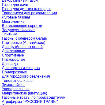
Декоративный газон
Газон для дачи
Газон для детских площадок
Травосмеси для рекультивации
Луговые газоны
Многолетние
Вытесняющие сорняки
Засухоустойчивые
Элитные
Газоны с клевером белым
Партерные (Английские)
Для футбольных полей
Для ленивых
Спортивные
Низкорослые
Для сада
Для парков и скверов
Придорожные
Для городского озеленения
Теневыносливые
Зимостойкие
Универсальные
Мавританские (цветущие)
Газонные травы по производителям
Агрофирма "РУССКИЕ ТРАВЫ"