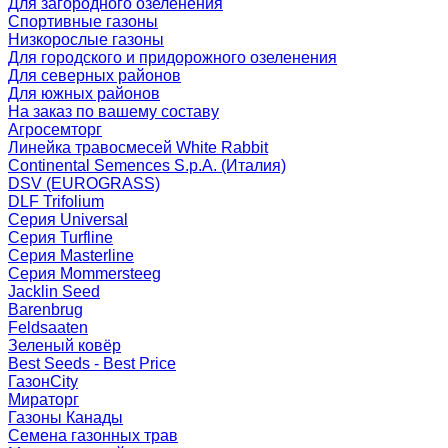
Для загородного озеленения
Спортивные газоны
Низкорослые газоны
Для городского и придорожного озеленения
Для северных районов
Для южных районов
На заказ по вашему составу
Агросемторг
Линейка травосмесей White Rabbit
Continental Semences S.p.A. (Италия)
DSV (EUROGRASS)
DLF Trifolium
Серия Universal
Серия Turfline
Серия Masterline
Серия Mommersteeg
Jacklin Seed
Barenbrug
Feldsaaten
Зеленый ковёр
Best Seeds - Best Price
ГазонCity
Мираторг
Газоны Канады
Семена газонных трав