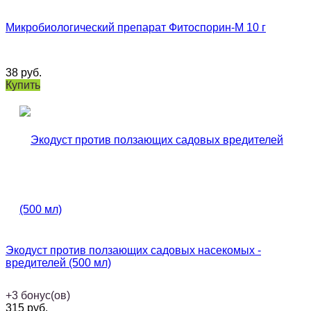
Микробиологический препарат Фитоспорин-М 10 г
38
руб.
Купить
Экодуст против ползающих садовых насекомых -
вредителей (500 мл)
+
3
бонус(ов)
315
руб.