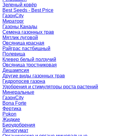
Зеленый ковёр
Best Seeds - Best Price
ГазонCity
Мираторг
Газоны Канады
Семена газонных трав
Мятлик луговой
Овсяница красная
Райграс пастбищный
Полевица
Клевер белый ползучий
Овсяница тростниковая
Дешампсия
Другие виды газонных трав
Гидропосев газона
Удобрения и стимуляторы роста растений
Минеральные
ГазонCity
Bona Forte
Фертика
Pokon
Жидкие
Биоудобрения
Лигногумат
Органические и органо-минеральные