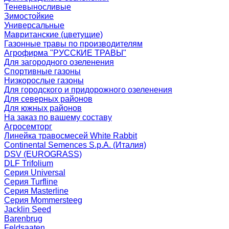
Теневыносливые
Зимостойкие
Универсальные
Мавританские (цветущие)
Газонные травы по производителям
Агрофирма "РУССКИЕ ТРАВЫ"
Для загородного озеленения
Спортивные газоны
Низкорослые газоны
Для городского и придорожного озеленения
Для северных районов
Для южных районов
На заказ по вашему составу
Агросемторг
Линейка травосмесей White Rabbit
Continental Semences S.p.A. (Италия)
DSV (EUROGRASS)
DLF Trifolium
Серия Universal
Серия Turfline
Серия Masterline
Серия Mommersteeg
Jacklin Seed
Barenbrug
Feldsaaten