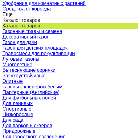
Удобрения для комнатных растений
Средства от короеда
Еще
Каталог товаров
Каталог товаров
Газонные травы и семена
Декоративный газон
Газон для дачи
Газон для детских площадок
Травосмеси для рекультивации
Луговые газоны
Многолетние
Вытесняющие сорняки
Засухоустойчивые
Элитные
Газоны с клевером белым
Партерные (Английские)
Для футбольных полей
Для ленивых
Спортивные
Низкорослые
Для сада
Для парков и скверов
Придорожные
Для городского озеленения