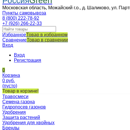
Россия
Green
Московская область, Можайский г.о., д. Шаликово, ул. Парт
Пункты самовывоза
8 (800) 222-78-92
+7 (926) 266-22-33
Избранное
Товар в избранном
Сравнение
Товар в сравнении
Вход
Вход
Регистрация
0
Корзина
0
руб.
(пусто)
Товар в корзине!
Травосмеси
Семена газона
Гидропосев газонов
Удобрения
Защита растений
Удобрения для хвойных
Бренды