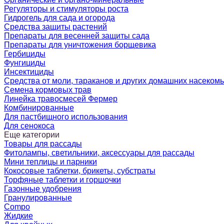
Регуляторы и стимуляторы роста
Гидрогель для сада и огорода
Средства защиты растений
Препараты для весенней защиты сада
Препараты для уничтожения борщевика
Гербициды
Фунгициды
Инсектициды
Средства от моли, тараканов и других домашних насеком
Семена кормовых трав
Линейка травосмесей Фермер
Комбинированные
Для пастбищного использования
Для сенокоса
Еще категории
Товары для рассады
Фитолампы, светильники, аксессуары для рассады
Мини теплицы и парники
Кокосовые таблетки, брикеты, субстраты
Торфяные таблетки и горшочки
Газонные удобрения
Гранулированные
Compo
Жидкие