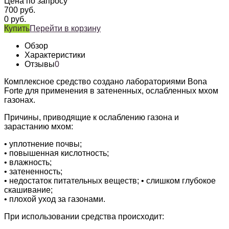
Цена по запросу
700
руб.
0
руб.
Купить
Перейти в корзину
Обзор
Характеристики
Отзывы
0
Комплексное средство создано лабораториями Bona
Forte для применения в затененных, ослабленных мхом
газонах.
Причины, приводящие к ослаблению газона и
зарастанию мхом:
• уплотнение почвы;
• повышенная кислотность;
• влажность;
• затененность;
• недостаток питательных веществ; • слишком глубокое
скашивание;
• плохой уход за газонами.
При использовании средства происходит: