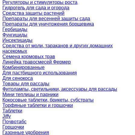
Регуляторы и стимуляторы роста
Гидрогель для сада и огорода
Средства защиты растений
Препараты для весенней защиты сада
Препараты для уничтожения борщевика
Гербициды
Фунгициды
Инсектициды
Средства от моли, тараканов и других домашних
насекомых
Семена кормовых трав
Линейка травосмесей Фермер
Комбинированные
Для пастбищного использования
Для сенокоса
Товары для рассады
Фитолампы, светильники, аксессуары для рассады
Мини теплицы и парники
Кокосовые таблетки, брикеты, субстраты
Торфяные таблетки и горшочки
Таблетки
Jiffy
Почвотабс
Горшочки
Газонные удобрения