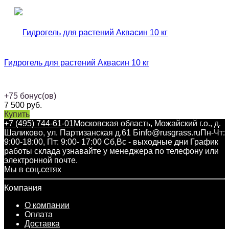
Гидрогель для растений Аквасин 10 кг
+
75
бонус(ов)
7 500
руб.
Купить
+7 (495) 744-61-01
Московская область, Можайский г.о., д.
Шаликово, ул. Партизанская д.61 Б
info@rusgrass.ru
Пн-Чт:
9:00-18:00, Пт: 9:00- 17:00 Сб,Вс - выходные дни График
работы склада узнавайте у менеджера по телефону или
электронной почте.
Мы в соц.сетях
Компания
О компании
Оплата
Доставка