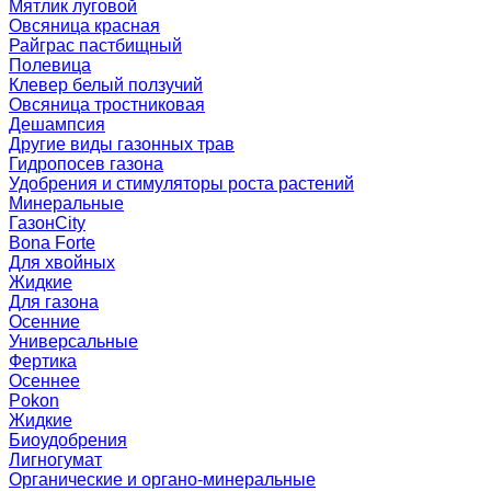
Мятлик луговой
Овсяница красная
Райграс пастбищный
Полевица
Клевер белый ползучий
Овсяница тростниковая
Дешампсия
Другие виды газонных трав
Гидропосев газона
Удобрения и стимуляторы роста растений
Минеральные
ГазонCity
Bona Forte
Для хвойных
Жидкие
Для газона
Осенние
Универсальные
Фертика
Осеннее
Pokon
Жидкие
Биоудобрения
Лигногумат
Органические и органо-минеральные