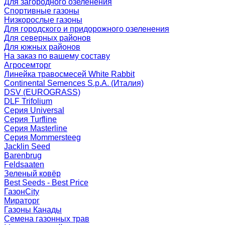
Для загородного озеленения
Спортивные газоны
Низкорослые газоны
Для городского и придорожного озеленения
Для северных районов
Для южных районов
На заказ по вашему составу
Агросемторг
Линейка травосмесей White Rabbit
Continental Semences S.p.A. (Италия)
DSV (EUROGRASS)
DLF Trifolium
Серия Universal
Серия Turfline
Серия Masterline
Серия Mommersteeg
Jacklin Seed
Barenbrug
Feldsaaten
Зеленый ковёр
Best Seeds - Best Price
ГазонCity
Мираторг
Газоны Канады
Семена газонных трав