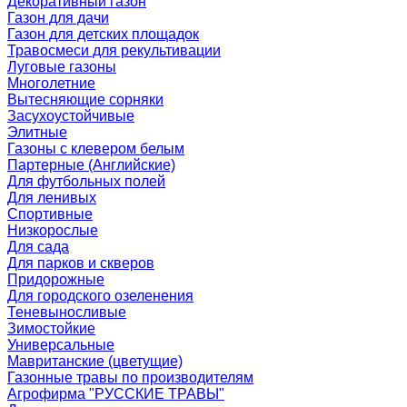
Декоративный газон
Газон для дачи
Газон для детских площадок
Травосмеси для рекультивации
Луговые газоны
Многолетние
Вытесняющие сорняки
Засухоустойчивые
Элитные
Газоны с клевером белым
Партерные (Английские)
Для футбольных полей
Для ленивых
Спортивные
Низкорослые
Для сада
Для парков и скверов
Придорожные
Для городского озеленения
Теневыносливые
Зимостойкие
Универсальные
Мавританские (цветущие)
Газонные травы по производителям
Агрофирма "РУССКИЕ ТРАВЫ"