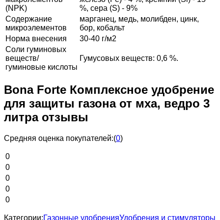
(NPK)
%, сера (S) - 9%
Содержание
марганец, медь, молибден, цинк,
микроэлементов
бор, кобальт
Норма внесения
30-40 г/м2
Соли гуминовых
веществ/
Гумусовых веществ: 0,6 %.
гуминовые кислоты
Bona Forte Комплексное удобрение
для защиты газона от мха, ведро 3
литра отзывы
Средняя оценка покупателей:
(
0
)
0
0
0
0
0
Категории:
Газонные удобрения
Удобрения и стимуляторы