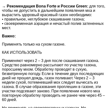
→
Рекомендация
Bona Forte и России Green:
для того,
чтобы не допустить в дальнейшем появления мха и
вырастить здоровый красивый газон необходимо:
• правильное, неглубокое скашивание газона;
• своевременная аэрация и нечастый полив затененных
мест.
Важно
:
Применять только на сухом газоне.
КАК ИСПОЛЬЗОВАТЬ
Применяют через 2 – 3 дня после скашивания газона.
Средство равномерно рассыпают по участку газона,
поросшему мхом. Обработку проводят в сухую,
безветренную погоду. Если в течение двух последующих
дней не прошел дождь, газон поливают. Через 2 – 3
недели сухой, потемневший мох следует вычесать из
газона. В случае образования проплешин в газоне, эти
участки подсевают заново. При появлении нового мха
повторную обработку проводить не ранее чем через 45 –
60 дней.
Не применять на свежепосеянных газонах. Не