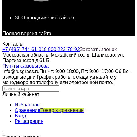
SEO-продвижение сайтов
Полная версия сайта
Контакты
+7 (495) 744-61-01
8 800 222-78-92
Заказать звонок
Московская область, Можайский г.о., д. Шаликово, ул.
Партизанская д.61 Б
Пункты самовывоза
info@rusgrass.ru
Пн-Чт: 9:00-18:00, Пт: 9:00- 17:00 Сб,Вс -
выходные дни График работы склада узнавайте у
менеджера по телефону или электронной почте.
Личный кабинет
Избранное
Сравнение
Товар в сравнении
Вход
Регистрация
1