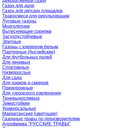
Декоративный газон
Газон для дачи
Газон для детских площадок
Травосмеси для рекультивации
Луговые газоны
Многолетние
Вытесняющие сорняки
Засухоустойчивые
Элитные
Газоны с клевером белым
Партерные (Английские)
Для футбольных полей
Для ленивых
Спортивные
Низкорослые
Для сада
Для парков и скверов
Придорожные
Для городского озеленения
Теневыносливые
Зимостойкие
Универсальные
Мавританские (цветущие)
Газонные травы по производителям
Агрофирма "РУССКИЕ ТРАВЫ"