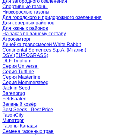
Для загородного озеленения
Спортивные газоны
Низкорослые газоны
Для городского и придорожного озеленения
Для северных районов
Для южных районов
На заказ по вашему составу
Агросемторг
Линейка травосмесей White Rabbit
Continental Semences S.p.A. (Италия)
DSV (EUROGRASS)
DLF Trifolium
Серия Universal
Серия Turfline
Серия Masterline
Серия Mommersteeg
Jacklin Seed
Barenbrug
Feldsaaten
Зеленый ковёр
Best Seeds - Best Price
ГазонCity
Мираторг
Газоны Канады
Семена газонных трав