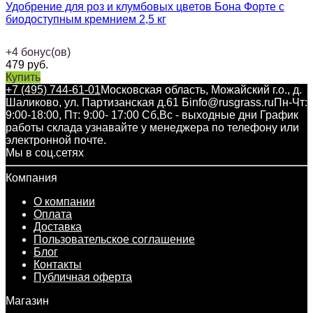
Удобрение для роз и клумбовых цветов Бона Форте с
биодоступным кремнием 2,5 кг
+
4
бонус(ов)
479
руб.
Купить
+7 (495) 744-61-01
Московская область, Можайский г.о., д.
Шаликово, ул. Партизанская д.61 Б
info@rusgrass.ru
Пн-Чт:
9:00-18:00, Пт: 9:00- 17:00 Сб,Вс - выходные дни График
работы склада узнавайте у менеджера по телефону или
электронной почте.
Мы в соц.сетях
Компания
О компании
Оплата
Доставка
Пользовательское соглашение
Блог
Контакты
Публичная оферта
Магазин