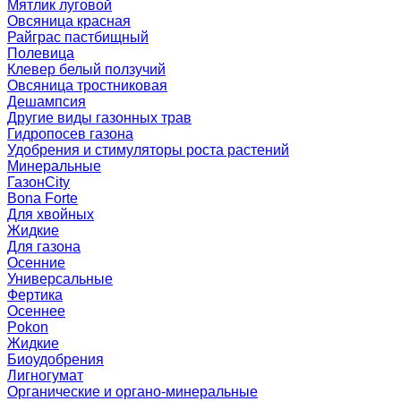
Мятлик луговой
Овсяница красная
Райграс пастбищный
Полевица
Клевер белый ползучий
Овсяница тростниковая
Дешампсия
Другие виды газонных трав
Гидропосев газона
Удобрения и стимуляторы роста растений
Минеральные
ГазонCity
Bona Forte
Для хвойных
Жидкие
Для газона
Осенние
Универсальные
Фертика
Осеннее
Pokon
Жидкие
Биоудобрения
Лигногумат
Органические и органо-минеральные