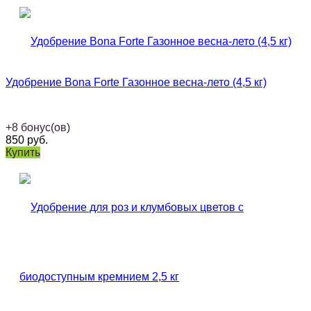
Удобрение Bona Forte Газонное весна-лето (4,5 кг)
+
8
бонус(ов)
850
руб.
Купить