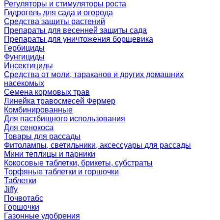
Регуляторы и стимуляторы роста
Гидрогель для сада и огорода
Средства защиты растений
Препараты для весенней защиты сада
Препараты для уничтожения борщевика
Гербициды
Фунгициды
Инсектициды
Средства от моли, тараканов и других домашних
насекомых
Семена кормовых трав
Линейка травосмесей Фермер
Комбинированные
Для пастбищного использования
Для сенокоса
Товары для рассады
Фитолампы, светильники, аксессуары для рассады
Мини теплицы и парники
Кокосовые таблетки, брикеты, субстраты
Торфяные таблетки и горшочки
Таблетки
Jiffy
Почвотабс
Горшочки
Газонные удобрения