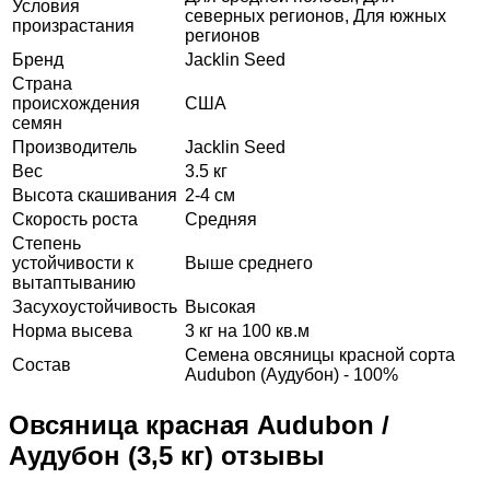
Условия
северных регионов, Для южных
произрастания
регионов
Бренд
Jacklin Seed
Страна
происхождения
США
семян
Производитель
Jacklin Seed
Вес
3.5 кг
Высота скашивания
2-4 см
Скорость роста
Средняя
Степень
устойчивости к
Выше среднего
вытаптыванию
Засухоустойчивость
Высокая
Норма высева
3 кг на 100 кв.м
Семена овсяницы красной сорта
Состав
Audubon (Аудубон) - 100%
Овсяница красная Audubon /
Аудубон (3,5 кг) отзывы