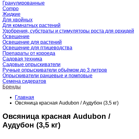
Гранулированные
Compo
Жидкие
Для хвойных
Для комнатных растений
Удобрения, субстраты и стимуляторы роста для орхидей
Освещение
Освещение для растений
Освещение для птицеводства
Препараты от короеда
Садовая техника
Садовые опрыскиватели
Ручные опрыскиватели объёмом до 3 литров
Опрыскиватели ранцевые и помповые
Семена сидератов
Бренды
Главная
Овсяница красная Audubon / Аудубон (3,5 кг)
Овсяница красная Audubon /
Аудубон (3,5 кг)