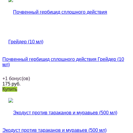
Почвенный гербицид сплошного действия Грейдер (10
мл)
+
1
бонус(ов)
175
руб.
Купить
Экодуст против тараканов и муравьев (500 мл)