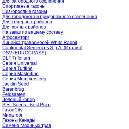
Для загородного озеленения
Спортивные газоны
Низкорослые газоны
Для городского и придорожного озеленения
Для северных районов
Для южных районов
На заказ по вашему составу
Агросемторг
Линейка травосмесей White Rabbit
Continental Semences S.p.A. (Италия)
DSV (EUROGRASS)
DLF Trifolium
Серия Universal
Серия Turfline
Серия Masterline
Серия Mommersteeg
Jacklin Seed
Barenbrug
Feldsaaten
Зеленый ковёр
Best Seeds - Best Price
ГазонCity
Мираторг
Газоны Канады
Семена газонных трав