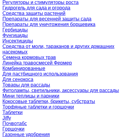
Регуляторы и стимуляторы роста
Гидрогель для сада и огорода
Средства защиты растений
Препараты для весенней защиты сада
Препараты для уничтожения борщевика
Гербициды
Фунгициды
Инсектициды
Средства от моли, тараканов и других домашних
насекомых
Семена кормовых трав
Линейка травосмесей Фермер
Комбинированные
Для пастбищного использования
Для сенокоса
Товары для рассады
Фитолампы, светильники, аксессуары для рассады
Мини теплицы и парники
Кокосовые таблетки, брикеты, субстраты
Торфяные таблетки и горшочки
Таблетки
Jiffy
Почвотабс
Горшочки
Газонные удобрения