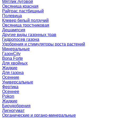
Мятлик луговой
Овсяница красная
Райграс пастбищный
Полевица
Клевер белый ползучий
Овсяница тростниковая
Дешампсия
Другие виды газонных трав
Гидропосев газона
Удобрения и стимуляторы роста растений
Минеральные
ГазонCity
Bona Forte
Для хвойных
Жидкие
Для газона
Осенние
Универсальные
Фертика
Осеннее
Pokon
Жидкие
Биоудобрения
Лигногумат
Органические и органо-минеральные