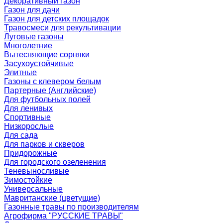
Декоративный газон
Газон для дачи
Газон для детских площадок
Травосмеси для рекультивации
Луговые газоны
Многолетние
Вытесняющие сорняки
Засухоустойчивые
Элитные
Газоны с клевером белым
Партерные (Английские)
Для футбольных полей
Для ленивых
Спортивные
Низкорослые
Для сада
Для парков и скверов
Придорожные
Для городского озеленения
Теневыносливые
Зимостойкие
Универсальные
Мавританские (цветущие)
Газонные травы по производителям
Агрофирма "РУССКИЕ ТРАВЫ"