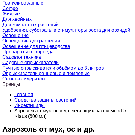
Гранулированные
Compo
Жидкие
Для хвойных
Для комнатных растений
Удобрения, субстраты и стимуляторы роста для орхидей
Освещение
Освещение для растений
Освещение для птицеводства
Препараты от короеда
Садовая техника
Садовые опрыскиватели
Ручные опрыскиватели объёмом до 3 литров
Опрыскиватели ранцевые и помповые
Семена сидератов
Бренды
Главная
Средства защиты растений
Инсектициды
Аэрозоль от мух, ос и др. летающих насекомых Dr.
Klaus (600 мл)
Аэрозоль от мух, ос и др.