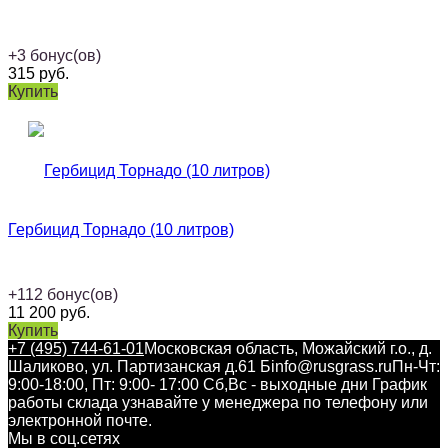
+
3
бонус(ов)
315
руб.
Купить
Гербицид Торнадо (10 литров)
+
112
бонус(ов)
11 200
руб.
Купить
+7 (495) 744-61-01
Московская область, Можайский г.о., д.
Шаликово, ул. Партизанская д.61 Б
info@rusgrass.ru
Пн-Чт:
9:00-18:00, Пт: 9:00- 17:00 Сб,Вс - выходные дни График
работы склада узнавайте у менеджера по телефону или
электронной почте.
Мы в соц.сетях