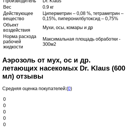
Производитель
Dr. Klaus
Вес
0.9 кг
Действующее
Циперметрин – 0,08 %, тетраметрин –
вещество
0,15%, пиперонилбутоксид – 0,75%
Объект
Мухи, осы, комары и др
воздействия
Норма расхода
Максимальная площадь обработки -
рабочей
300м2
жидкости
Аэрозоль от мух, ос и др.
летающих насекомых Dr. Klaus (600
мл) отзывы
Средняя оценка покупателей:
(
0
)
0
0
0
0
0